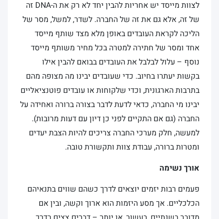
לצוות מייסד יש אחריות להבין יחד לא רק את ה-DNA זה
של זה, אלא גם את זה של החברה. לשדר, למשל, מסר של
הליכה לקראת העובדים באופן מלא מצד שותף מייסד
אחד ומסר של חתירה למטרה בכל מחיר משותף מייסד
נוסף – עלול לבלבל את העובדים בבואם להבין אילו
בקשות יעתרו בחיוב. כדי שעובדים יבינו מה מצופה מהם
בתרבות הארגונית, וכדי שלקוחות או עובדים פוטנציאליים
יבינו מי החברה, כדאי לדעת לדבר בצורה ברורה ואחידה על
החברה (גם אם התקיים לפני כן דיון עם דעות מרובות).
למעשה, חלק מערכי החברה צריכים להיות הצבת יעדים
ומטרות ברורה, עבודת צוות ותקשורת טובה.
אורך נשימה
פעמים רבות יזמים יוצאים לדרך כשהם שווים בתנאיהם
הכלכליים. אך מסע היזמות הוא ארוך וקשה, ובין אם
מדובר בשנתיים, בעשור, או יותר – דברים צצים בדרך.