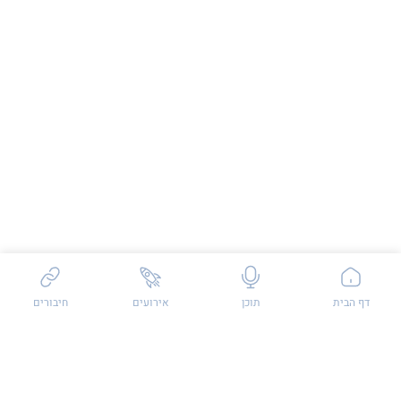
שאלות / פידבק
דף הבית
תוכן
אירועים
חיבורים
פודקאסט
בלוג