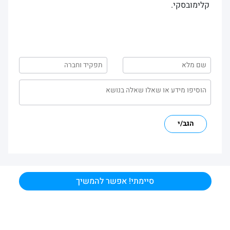
קלימובסקי.
הגב/י
סיימתי! אפשר להמשיך