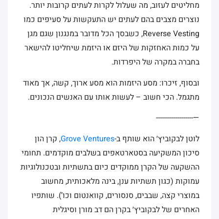
מחליטים לעזוב, מה שעלול לקרות לעתים קרובות יותר.
נוצרים מצבים בהם לעתים יש התעקשות על סעיפים כמו
Reverse Vesting, כשבסך הכל מדובר במנגנון שגם מגן
על כמות האחזקות של היזם או היזמת שיחליטו להישאר
בחברה במקרה של היפרדות.
ובסוף, זיכרו: מסע היזמות הוא מסע ארוך, קשה, אך מאוד
מתגמל. הכי חשוב – לעשות אותו עם האנשים הנכונים.
—-------------------
לוטן לבקוביץ׳ הוא שותף ב-
Grove Ventures
, קרן הון
סיכון המשקיעה בסטארטאפים בשלבים מוקדמים. תחומי
ההשקעה של הקרן ממוקדים כיום בתשתיות ובטכנולוגיות
עמוקות (כגון תשתיות ענן, בינה מלאכותית, מחשוב
במוצרי קצה, שבבים, סנסורים, קוואנטום וכו’). שותפיו
האחרים של לבקוביץ׳ בקרן הם דב מורן וסיגלית