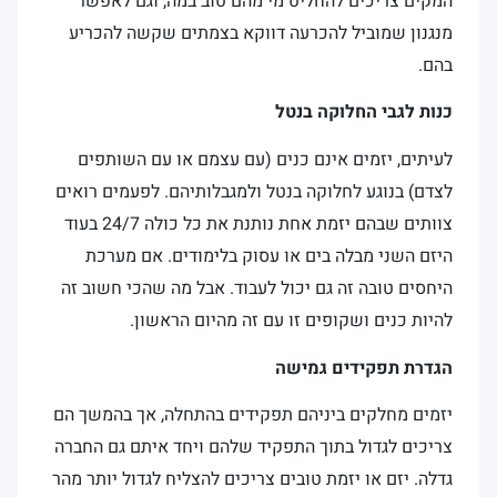
המקים צריכים להחליט מי מהם טוב במה, וגם לאפשר
מנגנון שמוביל להכרעה דווקא בצמתים שקשה להכריע
בהם.
כנות לגבי החלוקה בנטל
לעיתים, יזמים אינם כנים (עם עצמם או עם השותפים
לצדם) בנוגע לחלוקה בנטל ולמגבלותיהם. לפעמים רואים
צוותים שבהם יזמת אחת נותנת את כל כולה 24/7 בעוד
היזם השני מבלה בים או עסוק בלימודים. אם מערכת
היחסים טובה זה גם יכול לעבוד. אבל מה שהכי חשוב זה
להיות כנים ושקופים זו עם זה מהיום הראשון.
הגדרת תפקידים גמישה
יזמים מחלקים ביניהם תפקידים בהתחלה, אך בהמשך הם
צריכים לגדול בתוך התפקיד שלהם ויחד איתם גם החברה
גדלה. יזם או יזמת טובים צריכים להצליח לגדול יותר מהר