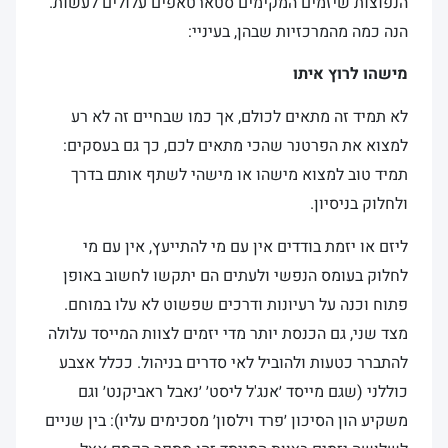
הנפוצות שיזמים המקימים סטארטאפים עלולים לעשות.
הנה כמה מהמרכזיות שבהן, בעיניי:
מישהו לרוץ איתו
לא תמיד זה מתאים לכולם, אך כמו שבחיים זה לא רע
למצוא את הפרטנר שהכי מתאים לכם, כך גם בעסקים:
תמיד טוב למצוא מישהו או מישהי לשתף אותם בדרך
ולחלוק בניסיון.
ליזם או יזמת בודדים אין עם מי להתייעץ, אין עם מי
לחלוק בעומס הנפשי ולעתים הם יתקשו לחשוב באופן
פתוח וכנה על רעיונות ודרכים שפשוט לא עלו במוחם.
מצד שני, גם הכנסת יותר מדי יזמים לצוות המייסד עלולה
להתברר כטעות ולהוביל לאי סדרים בניהול. ככלל אצבע
כוללני (שגם מייסד ׳אנג'ל ליסט׳ ׳נאבל ראביקנט׳ וגם
משקיע הון הסיכון ׳פרד וילסון׳ מסכימים עליו): בין שניים