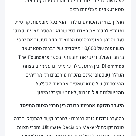
לשלושה יזמים בצוות המייסד זהו מספר הקסם אצל
סטארטאפים מצליחים רבים.
תהליך בחירת השותפים לדרך הוא בעל משמעות קריטית,
ומומלץ להכיר את האדם כפי שהוא במספר מצבים. פרופ'
נעם וסרמן מאוניברסיטת הרווארד חקר כעשור את יחסי
השותפות של 10,000 מייסדים של חברות סטארטאפ
ברחבי העולם וריכז את תובנותיו בספר The Founder's
Dilemmas. בין היתר, גילה כי מתחים פנימיים בצוותי
הנהלה (שכמובן אינם בהכרח מורכבים רק מהיזמים
המייסדים) של סטארטאפים אחראים לכ־65%
מהכישלונות של חברות, לאחר שקיבלו מימון.
היעדר חלוקת אחריות ברורה בין חברי הצוות המייסד
בהיעדר גבולות גזרה ברורים - לחברה קשה להתנהל. חברה
טובה זקוקה ל-Ultimate Decision Maker, וחברי הצוות