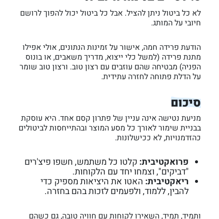
לא כל ביטול ניתן להציל. אבל כל ביטול יכול להפוך לרושם
חיובי על המותג.
הודעת פרידה חמה, אישור על זמינות הנתונים, אולי אפילו
מתנת פרידה (למשל כלי ייצוא, מדריך משאבים, או בונוס
הפניה) מבטיחה שהם עוזבים עם רצון טוב. ורצון טוב שומר
על הדלת פתוחה לחזרה עתידית.
סיכום
מניעת נטישה אינה עניין של פתרון קסם אחד. היא עוסקת
בבניית שימור לאורך כל מסע המוצר ובהתייחסות לביטולים
כהזדמנויות, לא ככישלונות.
פרואקטיבית:
קלטו כל משתמש, חשפו פיצ'רים
"דביקים", וצמחו יחד עם הלקוחות.
ריאקטיבית:
האטו את היציאות מספיק כדי
להבין, ללמוד, ולפעמים לזכות בהם בחזרה.
ותמיד, תמיד, השאירו לקוחות עם חוויה טובה, גם כשהם