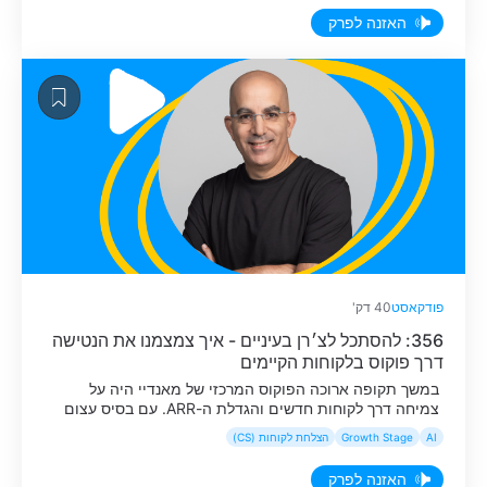
האזנה לפרק
פודקאסט
40 דק'
356: להסתכל לצ׳רן בעיניים - איך צמצמנו את הנטישה
דרך פוקוס בלקוחות הקיימים
במשך תקופה ארוכה הפוקוס המרכזי של מאנדיי היה על
צמיחה דרך לקוחות חדשים והגדלת ה-ARR. עם בסיס עצום
של מעל ל-250 אלף לקוחות, רק קצה הפירמידה זכה לליווי
AI
Growth Stage
הצלחת לקוחות (CS)
צמוד ופרואקטיבי, בעוד שאר המשתמשים קיבלו מענה בעיקר
כשכבר צצה בעיה בשטח. אבל כשהחברה הגיעה למאסה
האזנה לפרק
קריטית, היה ברור שהמשחק ההתקפי של רכישת לקוחות