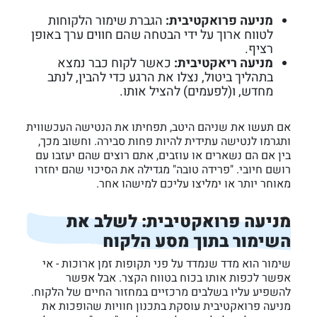
מניעה פרואקטיבית:
הגברת שימור הלקוחות
לטווח ארוך על ידי הבטחה שהם חווים ערך באופן
רציף.
מניעה ריאקטיבית:
כאשר לקוח כבר נמצא
בתהליך ביטול, נצלו את הרגע כדי להבין, לנתב
מחדש, ו(לפעמים) להציל אותו.
אם תעשו את שניהם היטב, תפחיתו את הנטישה העכשווית
ותגרמו לנטישה עתידית להיות פחות סבירה. וחשוב מכך,
בין אם הם נשארים או עוזבים, אתם רוצים שהם יעזבו עם
רושם חיובי. "פרידה טובה" מגדילה את הסיכוי שהם יחזרו
מאוחר יותר או ימליצו עליכם למישהו אחר.
מניעה פרואקטיבית: לשלב את
השימור בתוך מסע הלקוח
שימור הוא מדד שנמדד על פני תקופות זמן ארוכות - אי
אפשר לכפות אותו בכוח בטווח הקצר. אבל אפשר
להשפיע עליו בשלבים מרכזיים במחזור החיים של הלקוח.
מניעה פרואקטיבית עוסקת בתכנון חוויות שהופכות את