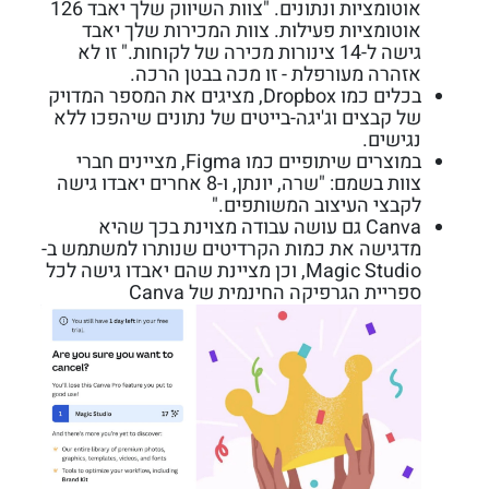
אוטומציות ונתונים. "צוות השיווק שלך יאבד 126
אוטומציות פעילות. צוות המכירות שלך יאבד
גישה ל-14 צינורות מכירה של לקוחות." זו לא
אזהרה מעורפלת - זו מכה בבטן הרכה.
בכלים כמו Dropbox, מציגים את המספר המדויק
של קבצים וג'יגה-בייטים של נתונים שיהפכו ללא
נגישים.
במוצרים שיתופיים כמו Figma, מציינים חברי
צוות בשמם: "שרה, יונתן, ו-8 אחרים יאבדו גישה
לקבצי העיצוב המשותפים."
Canva גם עושה עבודה מצוינת בכך שהיא
מדגישה את כמות הקרדיטים שנותרו למשתמש ב-
Magic Studio, וכן מציינת שהם יאבדו גישה לכל
ספריית הגרפיקה החינמית של Canva