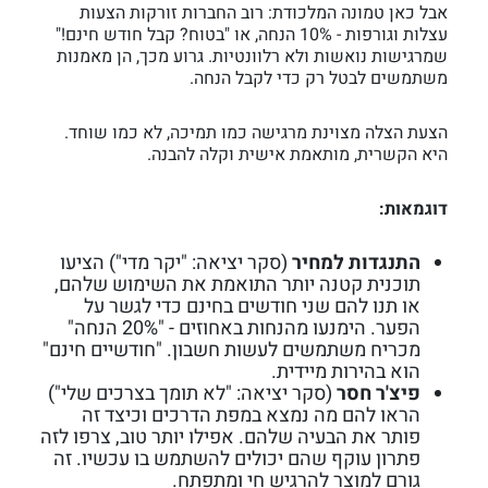
אבל כאן טמונה המלכודת: רוב החברות זורקות הצעות
עצלות וגורפות - 10% הנחה, או "בטוח? קבל חודש חינם!"
שמרגישות נואשות ולא רלוונטיות. גרוע מכך, הן מאמנות
משתמשים לבטל רק כדי לקבל הנחה.
הצעת הצלה מצוינת מרגישה כמו תמיכה, לא כמו שוחד.
היא הקשרית, מותאמת אישית וקלה להבנה.
דוגמאות:
התנגדות למחיר
(סקר יציאה: "יקר מדי") הציעו
תוכנית קטנה יותר התואמת את השימוש שלהם,
או תנו להם שני חודשים בחינם כדי לגשר על
הפער. הימנעו מהנחות באחוזים - "20% הנחה"
מכריח משתמשים לעשות חשבון. "חודשיים חינם"
הוא בהירות מיידית.
פיצ'ר חסר
(סקר יציאה: "לא תומך בצרכים שלי")
הראו להם מה נמצא במפת הדרכים וכיצד זה
פותר את הבעיה שלהם. אפילו יותר טוב, צרפו לזה
פתרון עוקף שהם יכולים להשתמש בו עכשיו. זה
גורם למוצר להרגיש חי ומתפתח.