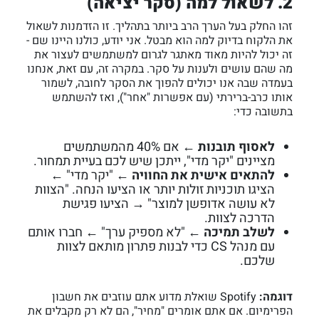
2. לשאול למה (סקר יציאה)
זהו החלק בעל הערך הרב ביותר בתהליך. זו הזדמנות לשאול
את הלקוח בדיוק למה הוא מבטל. אני יודע, כולנו היינו שם -
זה יכול להיות מאוד מאתגר לגרום למשתמשים לעצור את
מה שהם עושים ולענות על סקר. במקרה זה, עם זאת, אנחנו
בעמדה שבה אנו יכולים להפוך את הסקר לחובה, לשמור
אותו כרב-ברירתי (עם אפשרות "אחר"), ואז להשתמש
בתשובה כדי:
לאסוף תובנות
← אם 40% מהמשתמשים
מציינים "יקר מדי", ייתכן שיש לכם בעיית תמחור.
להתאים אישית את החוויה
← "יקר מדי" ←
הציגו תוכניות זולות יותר או הציעו הנחה. "הצוות
לא עושה אדופשן למוצר" → הציעו פגישת
הדרכה לצוות.
לשלב תמיכה
← "לא מספיק ערך" ← חברו אותם
עם מנהל CS כדי לבנות פתרון מותאם לצוות
שלכם.
דוגמה:
Spotify שואלת מדוע אתם עוזבים את חשבון
הפרימיום. אם אתם אומרים "מחיר", הם לא רק מקבלים את