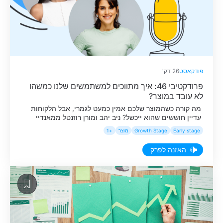
פודקאסט
26 דק'
פרודקטיבי 46: איך מתווכים למשתמשים שלנו כמשהו
לא עובד במוצר?
מה קורה כשהמוצר שלכם אמין כמעט לגמרי, אבל הלקוחות
עדיין חוששים שהוא ייכשל? ניב יהב ומורן רוזנטל ממאנדיי
מספרות איך גילו שלקוחות מבזבזים שעות בבדיקות ידניות, רק
Early stage
Growth Stage
מוצר
+1
מהפחד שמשהו ישתבש והם לא ידעו על כך.
האזנה לפרק