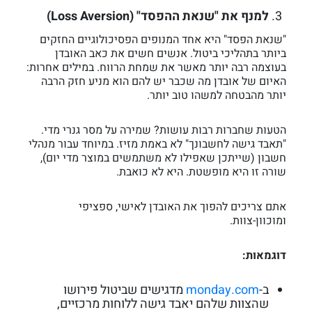
למנף את "שנאת ההפסד" (Loss Aversion)
"שנאת הפסד" היא אחד המנופים הפסיכולוגיים החזקים
ביותר בתהליכי ביטול. אנשים חשים את כאב האובדן
בעוצמה רבה יותר מאשר את שמחת הרווח. במילים אחרות:
האיום של אובדן מה שכבר יש להם הוא מניע חזק הרבה
יותר מהבטחה למשהו טוב יותר.
הטעות שחברות רבות עושות? שמירה על מסר גנרי מדי.
"תאבד גישה לחשבונך" לא באמת מזיז. במיוחד עבור מנהלי
חשבון (שייתכן שאפילו לא משתמשים במוצר מדי יום),
שורה זו היא מופשטת. היא לא כואבת.
אתם צריכים להפוך את האובדן לאישי, ספציפי
ומוכוון-צוות.
דוגמאות:
ב-
monday.com
מדגישים שביטול פירושו
שהצוות שלהם יאבד גישה ללוחות מרכזיים,