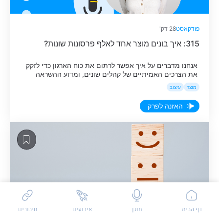
פודקאסט
28 דק'
315: איך בונים מוצר אחד לאלף פרסונות שונות?
אנחנו מדברים על איך אפשר לרתום את כוח הארגון כדי לזקק
את הצרכים האמיתיים של קהלים שונים, ומדוע ההשראה
לעיצוב הגיעה דווקא מהתבוננות פנימה, על תבניות ודפוסים
מוצר
עיצוב
שכבר קיימים במערכת, ולאו דווקא ממה שעושים המתחרים.
האזינו לפרק באתר.
האזנה לפרק
שאלות / פידבק
דף הבית
תוכן
אירועים
חיבורים