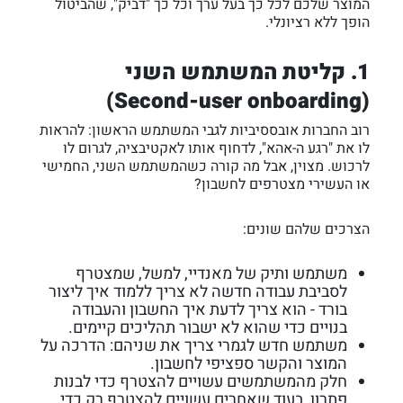
המוצר שלכם לכל כך בעל ערך וכל כך "דביק", שהביטול
הופך ללא רציונלי.
1. קליטת המשתמש השני
(Second-user onboarding)
רוב החברות אובססיביות לגבי המשתמש הראשון: להראות
לו את "רגע ה-אהא", לדחוף אותו לאקטיבציה, לגרום לו
לרכוש. מצוין, אבל מה קורה כשהמשתמש השני, החמישי
או העשירי מצטרפים לחשבון?
הצרכים שלהם שונים:
משתמש ותיק של מאנדיי, למשל, שמצטרף
לסביבת עבודה חדשה לא צריך ללמוד איך ליצור
בורד - הוא צריך לדעת איך החשבון והעבודה
בנויים כדי שהוא לא ישבור תהליכים קיימים.
משתמש חדש לגמרי צריך את שניהם: הדרכה על
המוצר והקשר ספציפי לחשבון.
חלק מהמשתמשים עשויים להצטרף כדי לבנות
פתרון, בעוד שאחרים עשויים להצטרף רק כדי