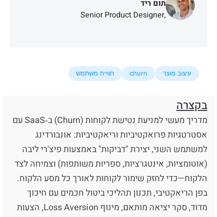
תום ריד
Senior Product Designer,
monday.com
עיצוב מוצר
churn
חוויית משתמש
בקצרה
מדריך מעשי למניעת נטישת לקוחות (Churn) ב‑SaaS עם
אסטרטגיות פרואקטיביות וריאקטיביות: אונבורדינג
למשתמש השני, יצירת "דביקות" באמצעות פיצ'רי ליבה
(אוטומציות, אינטגרציות, ספריות משותפות) וצמיחה לצד
הלקוח—כדי לחזק שימור לקוחות לאורך כל מסע הלקוח.
בפן הריאקטיבי, תכנון תהליכי ביטול חכמים עם חיכוך
מדוד, סקר יציאה מותאם, מינוף Loss Aversion, הצעות