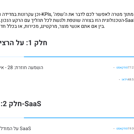
הטכנולוגית הזו בצורה שוטפת ולגשת לכל תהליך עם הרקע הנכון. הקור
בין אם אתם אנשי מוצר, מרקטינג, מכירות, או בכלל חדשים לעולם הזה ורוצים להבין כל מה כולם מדברים.
חלק 1: על הרציונל מאחורי עבודה עם מטריקות
השמעה חוזרת: 28 - איך מגדירים ומודדים הצלחה. אורח: גיל הירש
פודקאסט
וידאו
חלק 2: מטריקות משמעותיות מעולם ה-SaaS
80: יסודות - SaaS Metrics 01: על המודל העסקי של SaaS
פודקאסט