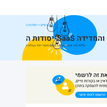
יסודות ה-SaaS והמדידה
בית
>
קורסים
>
יסודות ה-SaaS והמדידה
מונחי יסוד בעולם ה-SaaS ואיך משתמשים ב-KPIs
את זה לרשמי
ין או בקורות חיים,
הרשמה לאזור אישי