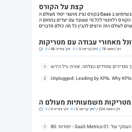
קצת על הקורס
בקורס נציג מושגי יסוד מעולם ה-Saas וכן עקרונות במדידה ובשימוש ב-KPIs, מתוך מטרה לאפשר לכם לדבר את ה’שפה’
ס רלוונטי לכל מי שעובד עם יעדים בתחום ה-SaaS -
דק׳ האזנה
78
/
0
דק׳ קריאה
-3
/
0
דק׳ צפייה
48
/
0
1
Unplugged: Leading by KPIs. Why KPIs
2
דק׳ האזנה
224
/
0
דק׳ קריאה
0
/
0
דק׳ צפייה
0
/
0
1