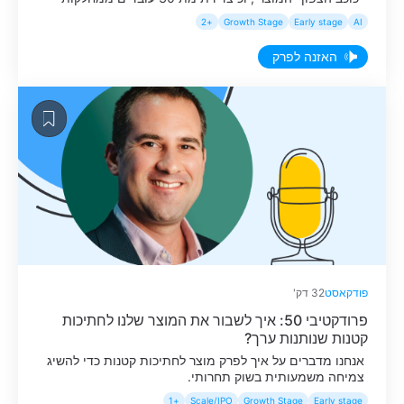
שונות כ-Power Users פנימיים אפשרה לזקק כאבים אמיתיים
+2
Growth Stage
Early stage
AI
ולפצח Workflow שעובד ב-Scale.
האזנה לפרק
פודקאסט
32 דק'
פרודקטיבי 50: איך לשבור את המוצר שלנו לחתיכות
קטנות שנותנות ערך?
אנחנו מדברים על איך לפרק מוצר לחתיכות קטנות כדי להשיג
צמיחה משמעותית בשוק תחרותי.
+1
Scale/IPO
Growth Stage
Early stage