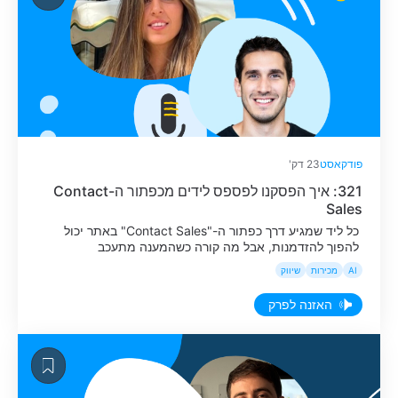
פודקאסט
23 דק'
321: איך הפסקנו לפספס לידים מכפתור ה-Contact
Sales
כל ליד שמגיע דרך כפתור ה-"Contact Sales" באתר יכול
להפוך להזדמנות, אבל מה קורה כשהמענה מתעכב
וההזדמנות מתקררת? בפרק נדבר על איך גילו שלזמן שלוקח
AI
מכירות
שיווק
לחזור ללקוח פוטנציאלי יש קשר ישיר לסיכוי להפוך אותו
להזדמנות מכירה אמיתית, ועל מסע הניסוי והטעייה שעברו
האזנה לפרק
בניסיון לייעל את התהליך.