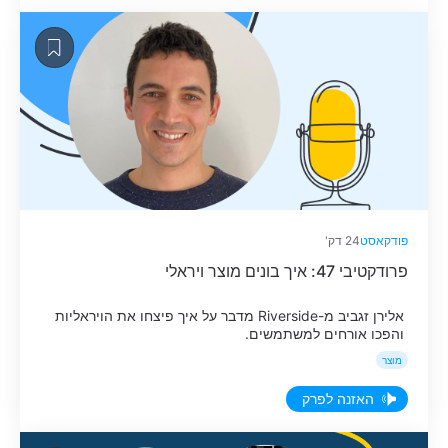
קיימים, כדי לא לייצר רעש למתחרים.
פודקאסט
24 דק'
פרודקטיבי 47: איך בונים מוצר ויראלי
אלירן זגביב מ-Riverside מדבר על איך פיצחו את הויראליות
והפכו אורחים למשתמשים.
מוצר
האזנה לפרק