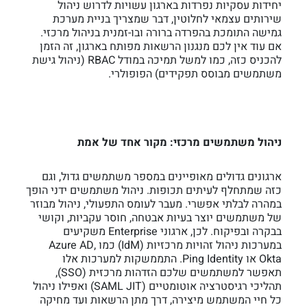
יחידות עסקיות נפרדות בארגון עשויות לדרוש ניהול
שירותים עצמאי לחלוטין, דבר שמצריך בניית מערכת
גמישה התומכת בהפרדה ברורה ובו-זמנית בניהול מרכזי.
אם עוד אין לכם מנגנון הרשאות מפותח בארגון, זה הזמן
להכניס כזה, כמו למשל תמיכה במודל RBAC (ניהול גישת
משתמשים מבוסס תפקידים) הפופולרי.
ניהול משתמשים מרכזי: מקור אחד של אמת
ארגונים גדולים מאופיינים במספר משתמשים גדול, וגם
כזה שמתחלף לעיתים תכופות. ניהול משתמשים ידני הופך
במהרה לבלתי אפשרי. מעבר לעומס התפעולי, ניהול מבוזר
של משתמשים יוצר בעיות אבטחה, חוסר עקביות, וקושי
בבקרה ובפיקוח. לכן, ארגוני Enterprise משקיעים
במערכות ניהול זהויות מרכזיות (IdM) כמו Azure AD,
Okta או Ping Identity. התממשקות למערכות אלו
תאפשר למשתמשים שלכם הזדהות מרכזית (SSO),
תהליכי רגיסטרציה אוטומטיים (SAML JIT) ואפילו ניהול
כל חיי המשתמש מיצירה, דרך מתן הרשאות ועד מחיקה