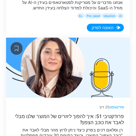
אנחנו מדברים על מטריקות לסטארטאפים בעידן ה-AI על
מודל ה-SaaS והיכולת למדוד הצלחה בעידן החדש.
+6
Pre-seed
Ideation
AI
האזנה לפרק
פודקאסט
25 דק'
פרודקטיבי 51: איך להפוך ליוזרים של המוצר שלנו מבלי
לאבד את כוכב הצפון?
רן וסלאם דנים בפרק כיצד ניתן לרוץ מהר מבלי לאבד את
"כוכב הצפון" המוצרי, וכיצד רתימת 30 עובדים ממחלקות