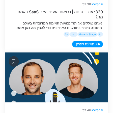
פודקאסט
38 דק'
339: עדכון גרסה | נבואות הזעם: האם SaaS באמת
מת?
אנחנו צוללים אל תוך נבואות האימה המדוברות בעולם
התוכנה ביותר בחודשים האחרונים כדי להבין מה כאן אמת,
מה פנטזיה ומה יצא מפרופורציה.
AI
Growth Stage
מוצר
+1
האזנה לפרק
פודקאסט
46 דק'