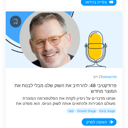
צפייה בוידאו
פודקאסט
23 דק'
פרודקטיבי 48: להרחיב את השוק שלנו מבלי לבנות את
המוצר מחדש
אנחנו מדברים על ניסיון לקחת את הפלטפורמה המוכרת
מעולם המכירות ולהתאים אותה לשוק הגיוס. הוא מפרט את
התהליך, החל מהגדרת הבעיה מחדש בצורה אבסטרקטית
Early stage
Growth Stage
מוצר
("תהליכים חצי מובנים") , דרך המגבלות הקשוחות שהצוות
לקח על עצמו (כמו איסור על פיתוח פיצ'רים חדשים), ועד
האזנה לפרק
לאסטרטגיית הכניסה לשוק שהתבססה כולה על לקוחות