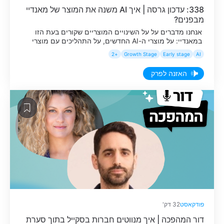
338: עדכון גרסה | איך AI משנה את המוצר של מאנדיי
מבפנים?
אנחנו מדברים על על השינויים המוצריים שקורים בעת הזו
במאנדיי: על מוצרי ה-AI החדשים, על התהליכים עם מוצרי
הבסיס - ועל והתובנות האתגרים והטעויות שהובילו אותנו
+2
Growth Stage
Early stage
AI
לדרך שאנחנו מאמינים בה.
האזנה לפרק
פודקאסט
32 דק'
דור המהפכה | איך מנווטים חברות בסקייל בתוך סערת