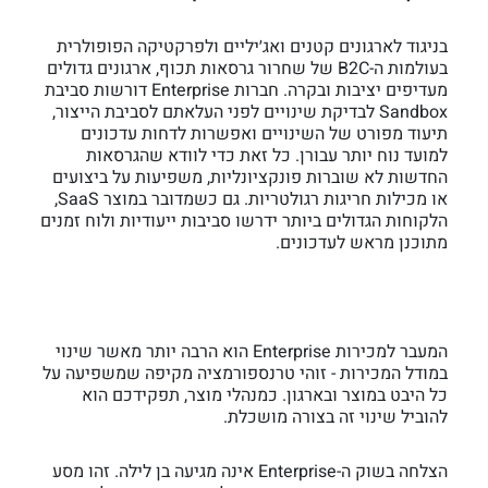
בניגוד לארגונים קטנים ואג׳יליים ולפרקטיקה הפופולרית
בעולמות ה-B2C של שחרור גרסאות תכוף, ארגונים גדולים
מעדיפים יציבות ובקרה. חברות Enterprise דורשות סביבת
Sandbox לבדיקת שינויים לפני העלאתם לסביבת הייצור,
תיעוד מפורט של השינויים ואפשרות לדחות עדכונים
למועד נוח יותר עבורן. כל זאת כדי לוודא שהגרסאות
החדשות לא שוברות פונקציונליות, משפיעות על ביצועים
או מכילות חריגות רגולטריות. גם כשמדובר במוצר SaaS,
הלקוחות הגדולים ביותר ידרשו סביבות ייעודיות ולוח זמנים
מתוכנן מראש לעדכונים.
המעבר למכירות Enterprise הוא הרבה יותר מאשר שינוי
במודל המכירות - זוהי טרנספורמציה מקיפה שמשפיעה על
כל היבט במוצר ובארגון. כמנהלי מוצר, תפקידכם הוא
להוביל שינוי זה בצורה מושכלת.
הצלחה בשוק ה-Enterprise אינה מגיעה בן לילה. זהו מסע