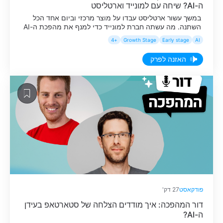
ה-AI? שיחה עם למונייד וארטליסט
במשך עשור ארטליסט עבדו על מוצר מרכזי וביום אחד הכל
השתנה. מה עשתה חברת למונייד כדי למנף את מהפכת ה-AI
ולצמוח בתקופה הזו? האזינו לפרק באתר.
+4
Growth Stage
Early stage
AI
האזנה לפרק
פודקאסט
27 דק'
דור המהפכה: איך מודדים הצלחה של סטארטאפ בעידן
ה-AI?