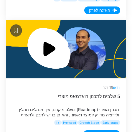
האזנה לפרק
וידאו
19 דק'
5 שלבים לתכנון רואדמאפ מוצרי
תכנון מוצרי (Roadmap) בשלב מוקדם, איך מנהלים תהליך
ולידציה מדויק למוצר ראשוני, והאופן בו יש לתכנן ולתעדף
פיצ'רים באופן המשרת את יעדי החברה.
+1
Pre-seed
Growth Stage
Early stage