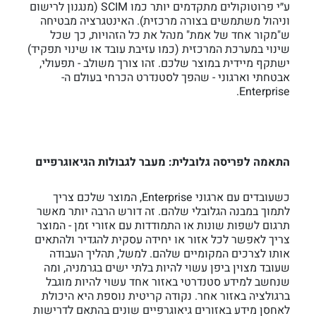
ע״י פרוטוקולים מתקדמים יותר כמו SCIM (מנגנון לרישום
וניהול משתמשים בצורה מרכזית). האינטגרציה מבטיחה
ש"מקור אחד של אמת" מנהל את כל הזהויות, כך שכל
שינוי במערכת המרכזית (כמו עזיבת עובד או שינוי תפקיד)
ישתקף מיידית במוצר שלכם. זהו צורך משולב - תפעולי,
אבטחתי וארגוני - שהפך לסטנדרט הכרחי בעולם ה-
Enterprise.
התאמה לפריסה גלובלית: מעבר לגבולות הגיאוגרפיים
כשעובדים עם ארגוני Enterprise, המוצר שלכם צריך
לתמוך במבנה הגלובלי שלהם. זה דורש הרבה יותר מאשר
תרגום לשפות שונות או התמודדות עם אזורי זמן - המוצר
צריך לאפשר לכל אזור או יחידה עסקית להגדיר ולהתאים
אותו לצרכים המקומיים שלהם. למשל, תהליך העבודה
שעובד מצוין ביפן עשוי להיות בלתי ישים בגרמניה, ומה
שנחשב למידע סטנדרטי באזור אחד עשוי להיות מוגבל
ברגולציה באזור אחר. נקודה קריטית נוספת היא היכולת
לאחסן מידע באזורים גיאוגרפיים שונים בהתאם לדרישות