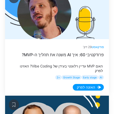
פודקאסט
29 דק'
פרודקטיבי 60: איך AI משנה את תהליך ה-MVP?
האם MVP עדיין רלוונטי בעידן של Vibe Coding? האזינו
לפרק
+2
Growth Stage
Early stage
AI
האזנה לפרק