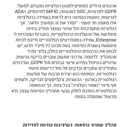
ארגונים גדולים כפופים למגוון רגולציות ותקנים, למשל:
GDPR לפרטיות, SOC לאבטחה, MiFID לפיננסים, ו-ADA
לנגישות. הטעות הנפוצה היא לראות בעמידה ברגולציות
אלו מאמץ חד פעמי - "נסדר את זה ונמשיך הלאה". אך
רגולציות מתעדכנות וכל שינוי במוצר מחייב בחינה
מחודשת של ההשלכות הרגולטוריות. בחברות המוכרות ל-
Enterprise, עמידה בסטנדרטים רגולטוריים חייבת להיות
מוטמעת בשגרת הפיתוח. בעת תכנון כל פיצ'ר חדש, יש
לבחון את ההיבטים הרגולטוריים כחלק בלתי נפרד
מהתהליך. לדוגמה: עדכוני ממשק עוברים בדיקת נגישות,
שינויים בטיפול במידע אישי נבחנים מול GDPR, ועדכונים
בתהליכים עסקיים נבדקים אל מול דרישות תיעוד
רגולטוריות. המפתח הוא יצירת תרבות של מודעות
רגולטורית בארגון - הכשרות, צ'קליסטים לבדיקה, ולעתים
אף מינוי "נאמני רגולציה" בכל צוות. כך ההתאמה
הרגולטורית הופכת לחלק טבעי מתהליך הפיתוח עצמו, ולא
מכשול שמתגלה בסופו.
תהליך שחרור גרסאות: כשיציבות קודמת לתדירות