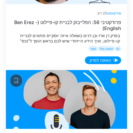
פודקאסט
25 דק'
פרודקטיבי 56: הפלייבוק לבניית קו-פיילוט (Ben Erez -
English)
בפרק רן ארז ובן דנים בשאלה איזה יוסקייס מתאים לבניית
קו-פיילוט, ואיך הידע הייחודי שיש לכם בראש הופך ל"נכס"
החדש שלכם, כל עוד מצמידים אותו לתהליך עבודה קבוע
AI
Pre-seed
מוצר
שחוזר על עצמו.
האזנה לפרק