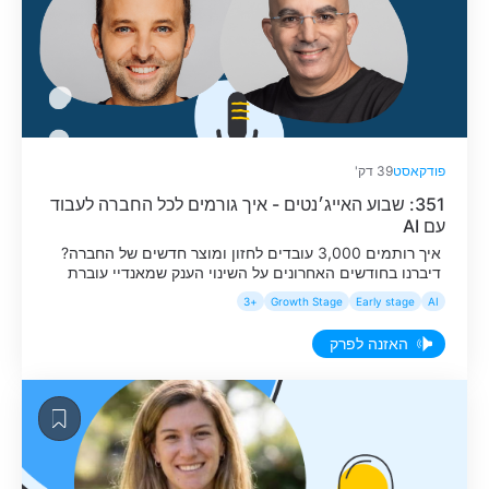
פודקאסט
39 דק'
351: שבוע האייג׳נטים - איך גורמים לכל החברה לעבוד
עם AI
איך רותמים 3,000 עובדים לחזון ומוצר חדשים של החברה?
דיברנו בחודשים האחרונים על השינוי הענק שמאנדיי עוברת
בעקבות מהפכת ה-AI, ועכשיו הגיע הזמן לרתום את כלל
+3
Growth Stage
Early stage
AI
החברה בפועל לטרנספורמציה המוצרית והעסקית. אבל איך
עושים את זה? במאנדיי בחרו במהלך של Agentic Week,
האזנה לפרק
שבוע של מאמץ מרוכז שבו הארגון כולו הופך ל-Customer
Zero של עצמו. בפרק […]