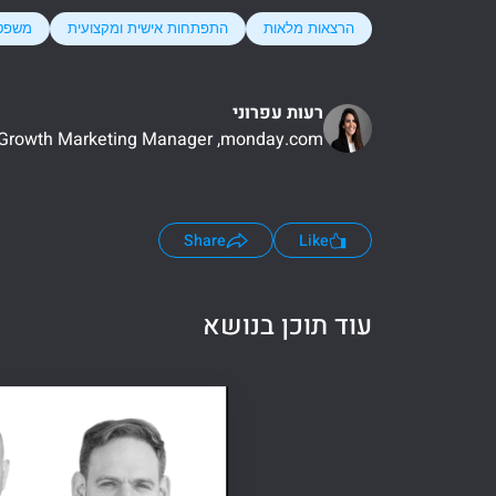
הרצאות מלאות
התפתחות אישית ומקצועית
משפט
רעות עפרוני
 Growth Marketing Manager ,monday.com
Share
Like
עוד תוכן בנושא
טארטאפ