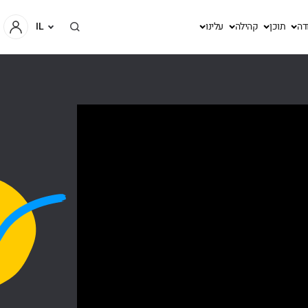
דה
תוכן
קהילה
עלינו
IL