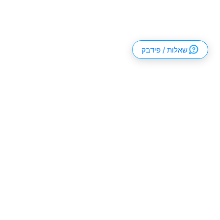
שאלות / פידבק
פודקאסט
בלוג
וידאו
פודקאסט
בלוג
atch & Learn
פרודקטיבי
שיחות עם יזמים
פלייליסטים
תובנות
פודקאסט באנגלית
כל התכנים