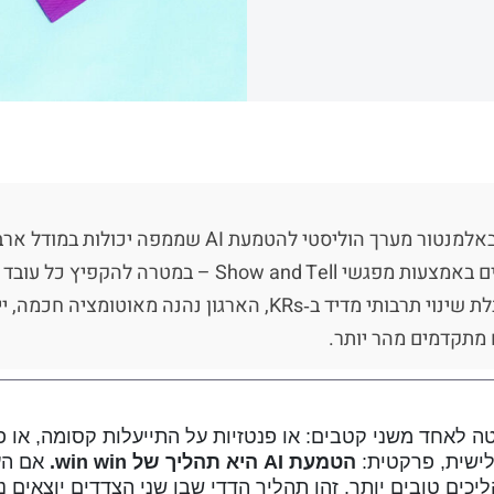
טרנספורמציית AI בארגון כ‑Win‑Win: כך בנינו באלמנטור
ו‑Champions, תשתיות סקיוריטי ודבאופס, והובלת שינוי תרבותי מדיד 
ם מתקדמים מהר יותר.
ארגונים, השיח נוטה לאחד משני קטבים: או פנטזיות על התייעלות קסומה, או
ישית, פרקטית:
הטמעת AI היא תהליך של win win.
אם הע
יכים טובים יותר. זהו תהליך הדדי שבו שני הצדדים יוצאים נ