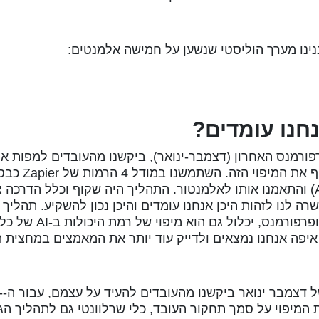
ינו מערך הוליסטי שנשען על חמישה אלמנטים:
ורמנס האחרון (דצמבר-ינואר), ביקשנו מהעובדים למפות א
היכולות שלהם ב-AI, וביקשנו מהמנהלים לתקף את המיפוי הזה. 
(Aware, Capable, Adoptive, Transformative) והתאמנו אותו לאלמנטור. התהליך היה שקוף וכלל הדר
Ins של יוני-יולי, שבו מדברים (שוב) על יעדים ופ
איפה אנחנו נמצאים ולדייק עוד יותר את המאמצים במחצית 
אגב, אנ