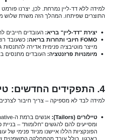
למידה ללא דד-ליין נמרחת. לכן, יצרנו פורמ
התוצרים שפיתחו. המהלך הזה משרת שלוש מ
יצירת "דד-ליין" בריא:
העובדים חייבים לה
FOMO חיובי ותחרות בריאה:
מייצר מוטיבציה פנימית אדירה להתנסות ג
מיומנויות פרזנטציה:
העובדים מתנסים בלה
4. התפקידים החדשים: טיילורים וצ'מפיונים
למידה לבד לא מספיקה – צריך חיבור לצרכים
טיילורים (Tailors):
ומסייעים להם להגשים "חלומות" – בניית 
הפונקציות הללו איישנו מניוד פנימי של עו
בארגון, כולל עובד מהמחלקה המשפטית ש