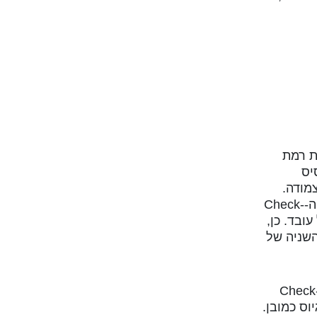
ת רמת
השתמשנו במודל 4 הרמות של Zapier כבסיס
כה צמודה.
התוצאה? תמונת מצב ארגונית ראשונית שאיפשרה לנו לזהות היכן אנחנו עומדים והיכן נכון להשקיע. תהליך ה-Check-
רפורמנס, יכלול גם הוא מיפוי של רמת היכולות ב-AI של כל עובד. כן,
השניה של
חנו משתכללים כל הזמן. אם במיפוי של דצמבר ינואר ביקשנו מהעובדים להעיד על עצמם, עבור ה-Check-