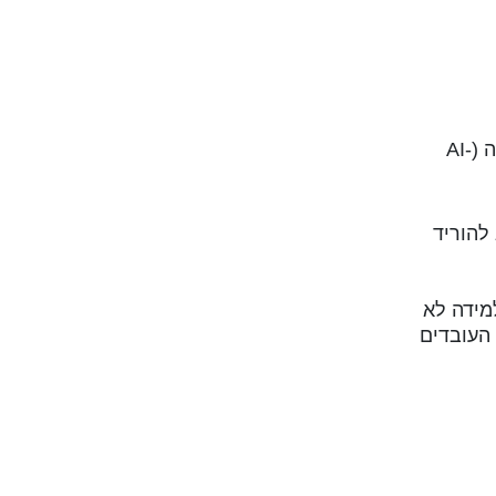
על בסיס המיפוי, בנינו מערך הכשרות שתומך בעליית מדרגה של כל עובד רמה אחת מעל לזו שהוא נמצא בה (AI-
היא להוריד
מידה לא
העובדים