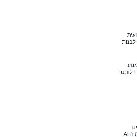
עית
לבנות
 והופך למנוע
רלוונטי
ים
אסטרטגיים בארגונים גלובליים מורכבים. חושבת על אנשים ומבינה ארגונים. מובילה כיום את אסטרטגיית הטמעת ה-AI