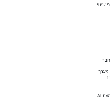
 שינוי
חבר
 מערך
ך
כמו כל דבר בארגון, אנחנו מודדים את עצמנו בשלל KRs שיאפשרו לנו לדעת שאנחנו בדרך הנכונה - כי הטמעת AI