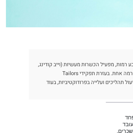
 מערך הוליסטי להטמעת AI שממפה יכולות במודל ארבע רמות, מפעיל הכשרות מעשיות (וייב קודינג,
AI Gym, בניית אייג'נטים) ומתרגם למידה לתוצרים באמצעות מפגשי Show and Tell – במטרה להקפיץ כל עובד רמה אחת. בעזרת תפקידי Tailors
ב‑KRs, הארגון נהנה מאוטומציה חכמה, ייעול תהליכים ועלייה בפרודוקטיביות, בעוד
 פחד
ובד
שכרים,