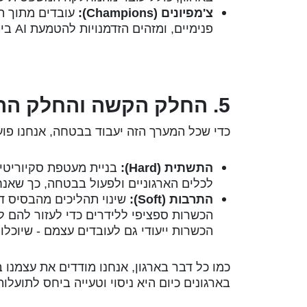
צ'מפיונים (Champions):
עובדים מתוך המ
פנימיים, ומזהים הזדמנויות להטמעת AI ביום-יום של הצוותים שלהם.
5. החלק הקשה והחלק הרך: תשתיות ותרבות
כדי שכל המערך הזה יעבוד בבטחה, אנחנו פוע
התשתית (Hard):
בניית מעטפת סקיוריטי
לכלים הארגוניים ולפעול בבטחה, כך שאנח
התרבות (Soft):
שינוי תהליכים מהבסיס דו
הכשרות ספציפי ללידרים כדי לעזור להם לנ
הכשרות ייעודי גם לעובדים עצמם - שיוכלו
בארגונים כיום היא ניסוי וטעייה ביחס לתועלו