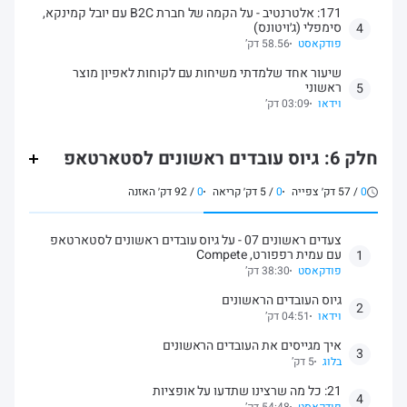
171: אלטרנטיב - על הקמה של חברת B2C עם יובל קמינקא,
סימפלי (ג׳ויטונס)
4
פודקאסט
58.56 דק’
שיעור אחד שלמדתי משיחות עם לקוחות לאפיון מוצר
ראשוני
5
וידאו
03:09 דק’
חלק 6: גיוס עובדים ראשונים לסטארטאפ
0
/
57
דק׳ צפייה
0
/
5
דק׳ קריאה
0
/
92
דק׳ האזנה
צעדים ראשונים 07 - על גיוס עובדים ראשונים לסטארטאפ
עם עמית רפפורט, Compete
1
פודקאסט
38:30 דק’
גיוס העובדים הראשונים
2
וידאו
04:51 דק’
איך מגייסים את העובדים הראשונים
3
בלוג
5 דק’
21: כל מה שרצינו שתדעו על אופציות
4
פודקאסט
54:48 דק’