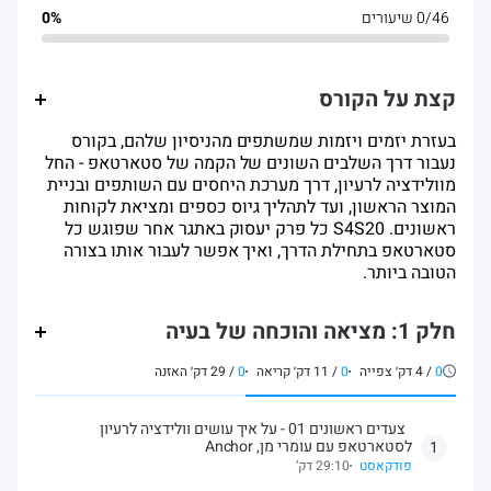
0/46 שיעורים
0%
קצת על הקורס
בעזרת יזמים ויזמות שמשתפים מהניסיון שלהם, בקורס
נעבור דרך השלבים השונים של הקמה של סטארטאפ - החל
מוולידציה לרעיון, דרך מערכת היחסים עם השותפים ובניית
המוצר הראשון, ועד לתהליך גיוס כספים ומציאת לקוחות
ראשונים. S4S20 כל פרק יעסוק באתגר אחר שפוגש כל
סטארטאפ בתחילת הדרך, ואיך אפשר לעבור אותו בצורה
הטובה ביותר.
חלק 1: מציאה והוכחה של בעיה
0
/
4
דק׳ צפייה
0
/
11
דק׳ קריאה
0
/
29
דק׳ האזנה
צעדים ראשונים 01 - על איך עושים וולידציה לרעיון
לסטארטאפ עם עומרי מן, Anchor
1
פודקאסט
29:10 דק’