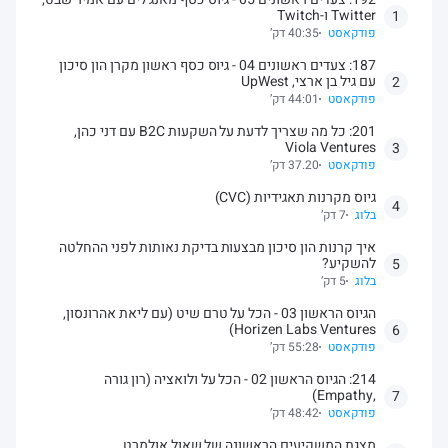
Twitter ו-Twitch
1
פודקאסט
40:35 דק’
187: צעדים ראשונים 04 - גיוס כסף ראשון מקרן הון סיכון
עם גיל בן ארצי, UpWest
2
פודקאסט
44:01 דק’
201: כל מה שצריך לדעת על השקעות B2C עם דני כהן,
Viola Ventures
3
פודקאסט
37.20 דק’
גיוס מקרנות תאגידיות (CVC)
4
בלוג
7 דק’
איך קרנות הון סיכון מבצעות בדיקת נאותות לפני ההחלטה
להשקיע?
5
בלוג
5 דק’
הגיוס הראשון 03 - הכל על טרם שיט (עם ליאת אהרונסון,
Horizen Labs Ventures)
6
פודקאסט
55:28 דק’
214: הגיוס הראשון 02 - הכל על ולואציה (רון גורה
,Empathy)
7
פודקאסט
48:42 דק’
מצגת המשקיעים הראשונה של שאול אולמרט