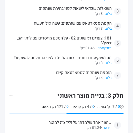
השאלות שכדאי לשאול לפני בחירת שותפים
3
בלוג
3 דק’
הקמת סטארטאפ עם שותפים: עשה ואל תעשה
4
בלוג
3 דק’
181: צעדים ראשונים 02 - על הסכם מייסדים עם ליתן יהב,
Vyzer
5
פודקאסט
31:46 דק’
מה משקיעים בוחנים בצוות המייסד לפני ההחלטה להשקיע?
6
בלוג
3 דק’
הוספת שותפים לסטארטאפ קיים
7
בלוג
4 דק’
חלק 3: בניית מוצר ראשוני
0
/
7
דק׳ צפייה
0
/
4
דק׳ קריאה
0
/
171
דק׳ האזנה
שיעור אחד שלמדתי על ולידציה למוצר
1
וידאו
01:24 דק’