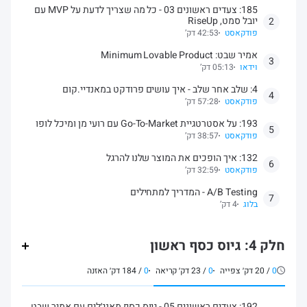
185: צעדים ראשונים 03 - כל מה שצריך לדעת על MVP עם
יובל סמט, RiseUp
2
פודקאסט
42:53 דק’
אמיר שבט: Minimum Lovable Product
3
וידאו
05:13 דק’
4: שלב אחר שלב - איך עושים פרודקט במאנדיי.קום
4
פודקאסט
57:28 דק’
193: על אסטרטגיית Go-To-Market עם רועי מן ומיכל לופו
5
פודקאסט
38:57 דק’
132: איך הופכים את המוצר שלנו להרגל
6
פודקאסט
32:59 דק’
A/B Testing - המדריך למתחילים
7
בלוג
4 דק’
חלק 4: גיוס כסף ראשון
0
/
20
דק׳ צפייה
0
/
23
דק׳ קריאה
0
/
184
דק׳ האזנה
192: צעדים ראשונים 05 - גיוס כסף מאנג׳לים עם אמיר שבט,