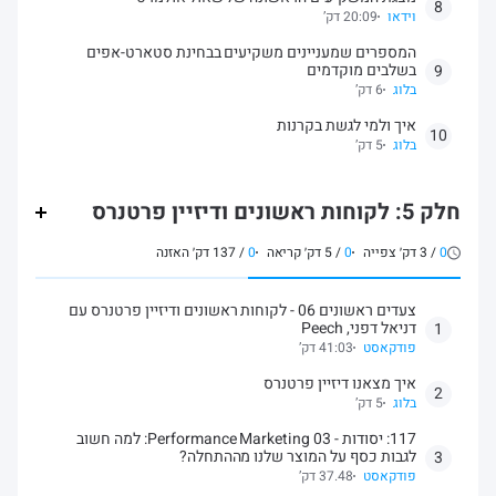
8
וידאו
20:09 דק’
המספרים שמעניינים משקיעים בבחינת סטארט-אפים
בשלבים מוקדמים
9
בלוג
6 דק’
איך ולמי לגשת בקרנות
10
בלוג
5 דק’
חלק 5: לקוחות ראשונים ודיזיין פרטנרס
0
/
3
דק׳ צפייה
0
/
5
דק׳ קריאה
0
/
137
דק׳ האזנה
צעדים ראשונים 06 - לקוחות ראשונים ודיזיין פרטנרס עם
דניאל דפני, Peech
1
פודקאסט
41:03 דק’
איך מצאנו דיזיין פרטנרס
2
בלוג
5 דק’
117: יסודות - Performance Marketing 03: למה חשוב
לגבות כסף על המוצר שלנו מההתחלה?
3
פודקאסט
37.48 דק’