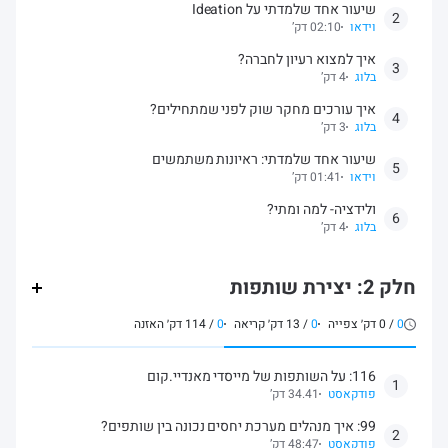
שיעור אחד שלמדתי על Ideation
2
וידאו
02:10 דק’
איך למצוא רעיון לחברה?
3
בלוג
4 דק’
איך עורכים מחקר שוק לפני שמתחילים?
4
בלוג
3 דק’
שיעור אחד שלמדתי: ראיונות משתמשים
5
וידאו
01:41 דק’
ולידציה- למה ומתי?
6
בלוג
4 דק’
חלק 2: יצירת שותפות
0
/
0
דק׳ צפייה
0
/
13
דק׳ קריאה
0
/
114
דק׳ האזנה
116: על השותפות של מייסדי מאנדיי.קום
1
פודקאסט
34.41 דק’
99: איך מנהלים מערכת יחסים נכונה בין שותפים?
2
פודקאסט
48:47 דק’