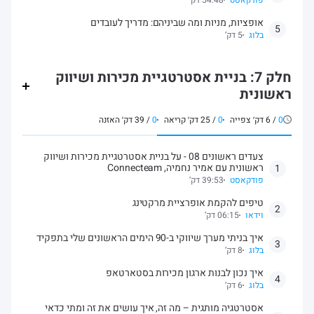
אופציות, מניות ומה שביניהם: מדריך לעובדים
5
בלוג
5 דק’
חלק 7: בניית אסטרטגיית מכירות ושיווק
ראשונית
0
/
6
דק׳ צפייה
0
/
25
דק׳ קריאה
0
/
39
דק׳ האזנה
צעדים ראשונים 08 - על בניית אסטרטגיית מכירות ושיווק
ראשונית עם אמיר נחמיה, Connecteam
1
פודקאסט
39:53 דק’
טיפים להקמת אופרציית מרקטינג
2
וידאו
06:15 דק’
איך בניתי מערך שיווקי ב-90 הימים הראשונים שלי בתפקיד
3
בלוג
8 דק’
איך נכון לבנות ארגון מכירות בסטארטאפ
4
בלוג
6 דק’
אסטרטגיה מותגית – מה זה, איך עושים את זה ומתי כדאי