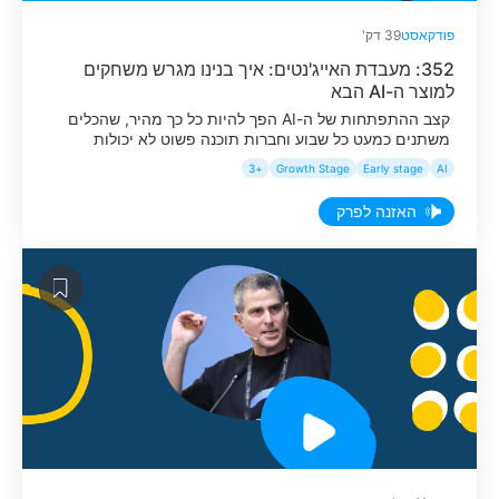
פודקאסט
39 דק'
352: מעבדת האייג'נטים: איך בנינו מגרש משחקים
למוצר ה-AI הבא
קצב ההתפתחות של ה-AI הפך להיות כל כך מהיר, שהכלים
משתנים כמעט כל שבוע וחברות תוכנה פשוט לא יכולות
להרשות לעצמן לשבת על הגדר ולחכות שהשוק יתייצב. כדי
+3
Growth Stage
Early stage
AI
לרוץ בקצב הזה בלי לזעזע את מוצר הליבה, הקימו במאנדיי
את ה-Agent Labs, מגרש משחקים פנימי וקטן שנועד לבחון
האזנה לפרק
אייג׳נטים בזמן אמת ולאפשר לחברה להישאר בחזית
הטכנולוגיה. […]