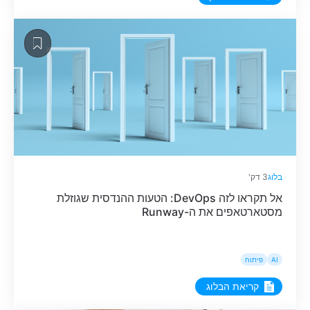
קריטית, היה ברור שהמשחק ההתקפי של רכישת לקוחות
חדשים כבר לא […]
בלוג
3 דק'
אל תקראו לזה DevOps: הטעות ההנדסית שגוזלת
מסטארטאפים את ה-Runway
AI
פיתוח
קריאת הבלוג