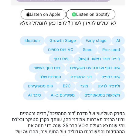
Listen on Apple
Listen on Spotify
לא יכולים להאזין לפרק? לחצו כאן לתמלול המלא
Ideation
Growth Stage
Early stage
AI
Pre-seed
Seed
VC גיוס כספים
בניית מוצר ראשוני (mvp)
גיוס כסף
גיוס כסף ועבודה עם משקיעים
גיוס כסף ראשוני
גיוס כספים
דור המהפכה
הסדרות שלנו
ולידציה לרעיון
מוצר
B2C
גיוס ממשקיעים
השקעות בסטאטרפים
משקיעים ב-AI
סוכני AI
בפרק השלישי של סדרת "דור המהפכה", דריה ורטהיים
ורוני הרניב מארחות את דני כהן, שותף בקרן סטיקר ונצ'רס
ומי שנמצא בעולם ה-VC כבר 25 שנה. דני חווה את
המהפכות והמשברים הגדולים של התעשייה, מהבועה של