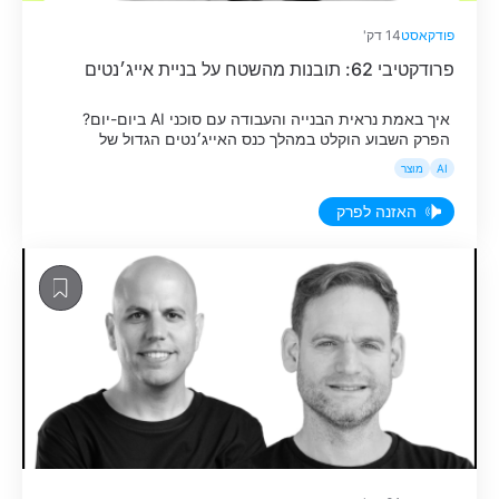
פודקאסט
14 דק'
פרודקטיבי 62: תובנות מהשטח על בניית אייג׳נטים
איך באמת נראית הבנייה והעבודה עם סוכני AI ביום-יום?
הפרק השבוע הוקלט במהלך כנס האייג׳נטים הגדול של
Startup for Startup, שם עצרנו את המאזינים ומנהלי המוצר
AI
מוצר
מהאקוסיסטם כדי לשמוע על הניסיון שלהם. הפרק צולל
ללמידה מהאתגרים בשטח ומציג דוגמאות ליישום אמיתי:
האזנה לפרק
החל מניקוי ותעדוף של בורד עם 600 בקשות פיצ'רים בשש
שעות בלבד במקום חודש […]