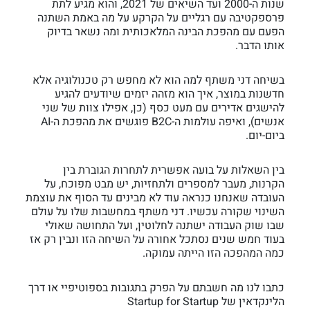
שנות ה-2000 ועד השיאים של 2021, והוא מגיע לתת
פרספקטיבה עם רגליים על הקרקע על מה באמת השתנה
הפעם עם מהפכת הבינה המלאכותית ומה נשאר בדיוק
אותו הדבר.
בשיחה דני משתף למה הוא לא מחפש רק טכנולוגיה אלא
חדשנות במוצר, איך הוא מזהה יזמים שיודעים להגיע
להישגים אדירים עם מעט כסף (כן, אפילו צוות של שני
אנשים), ואיפה עולמות ה-B2C פוגשים את מהפכת ה-AI
ביום-יום.
בין השאלות על בועה אפשרית לתחרות הגוברת בין
הקרנות, מעבר למספרים ולתחזיות, יש מבט מפוכח, על
העובדה שאנחנו כנראה עוד לא מבינים עד הסוף את עוצמת
השינוי שקורה עכשיו. דני משתף במחשבות שלו על עולם
שבו שוק העבודה ישתנה לחלוטין, ועל התחושה שאולי
בעוד חמש שנים נסתכל אחורה על השיחה הזו ונבין רק אז
כמה המהפכה הזו הייתה עמוקה.
כתבו לנו מה חשבתם על הפרק בתגובות בספוטיפיי או דרך
הלינקדאין של Startup for Startup