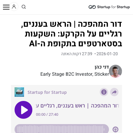
/
/
/
בית
תוכן
פודקאסט
דור המהפכה | הראש בעננים, רגליים על הקרקע: השקעות בסטארטפים בתקופת ה-AI
דור המהפכה | הראש בעננים,
רגליים על הקרקע: השקעות
בסטארטפים בתקופת ה-AI
2026-01-20
27:39 דקות האזנה
דני כהן
Early Stage B2C Investor, Sticker
Ventures