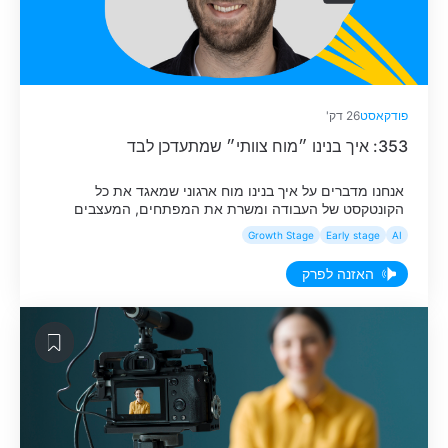
פודקאסט
26 דק'
353: איך בנינו ״מוח צוותי״ שמתעדכן לבד
אנחנו מדברים על איך בנינו מוח ארגוני שמאגד את כל
הקונטקסט של העבודה ומשרת את המפתחים, המעצבים
ואנשי המוצר ביום-יום.
Growth Stage
Early stage
AI
האזנה לפרק