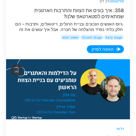
פודקאסט
31 דק'
358: איך בונים את הצוות והתרבות הארגונית
שמתאימים לסטארטאפ שלנו?
גיוס האנשים הנכונים ובניית הרגלים, ריטואלים, ותרבות – הם
חלק בלתי נפרד מהצלחה של חברה. אבל איך עושים את זה
נכון? בפרק השבוע אירחנו את אופיר ארליך, קו-פאונדר ומנכ״ל
Early stage
Growth Stage
משאבי אנוש
חברת EON, ועוז אלון, קו פאונדר ומנכ״ל חברת HoneyBook,
לשיחה על האתגרים והדילמות שמגיעים עם בניית הצוות
האזנה לפרק
הראשון: איך מגייסים אנשים שאפשר לסמוך עליהם, איך
יוצרים […]
וידאו