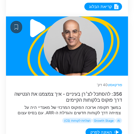
קריאת הבלוג
פודקאסט
40 דק'
356: להסתכל לצ׳רן בעיניים - איך צמצמנו את הנטישה
דרך פוקוס בלקוחות הקיימים
במשך תקופה ארוכה הפוקוס המרכזי של מאנדיי היה על
צמיחה דרך לקוחות חדשים והגדלת ה-ARR. עם בסיס עצום
של מעל ל-250 אלף לקוחות, רק קצה הפירמידה זכה לליווי
AI
Growth Stage
הצלחת לקוחות (CS)
צמוד ופרואקטיבי, בעוד שאר המשתמשים קיבלו מענה בעיקר
כשכבר צצה בעיה בשטח. אבל כשהחברה הגיעה למאסה
האזנה לפרק