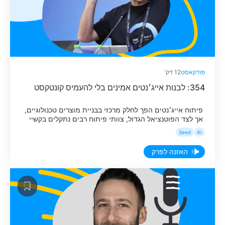
פודקאסט
12 דק'
354: לבנות אייג׳נטים אמינים בלי להעמיס קונטקסט
פיתוח אייג׳נטים הפך לחלק מרכזי בבניית מוצרים טכנולוגיים,
אך לצד הפוטנציאל הגדול, צוותי פיתוח רבים נתקלים בקשיי
אמינות ובעלויות גבוהות. כדי לגרום לאייגנט לבצע משימות
Seed
AI
מורכבות, הנטייה הטבעית היא להעמיס עליו כמה שיותר
מידע, הנחיות היסטוריות וכלים בתוך קונטקסט אחד גדול.
האזנה לפרק
דורון בלייברג, Solutions Architect ב-AWS, הציג בכנס
האחרון שלנו -The Third Wave את הבעייתיות […]