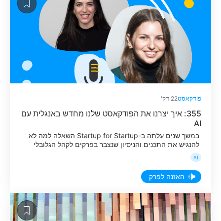
פודקאסט
22 דק'
355: איך יצרנו את הפודקאסט שלנו מחדש באנגלית עם
AI
במשך שנים עלתה ב-Startup for Startup השאלה למה לא
להנגיש את התכנים והניסיון שנצבר בפרקים לקהל הגלובלי
בכלל, ולעובדי מאנדיי ברחבי העולם בפרט. בעוד שהקלטה
AI
מחדש באנגלית דרשה משאבי זמן יקרים, והניסיונות להשתמש
בשחקני קול אנושיים לא ממש עבדו, פריצת הדרך
האזנה לפרק
המשמעותית הגיעה בחודשים האחרונים כשיכולות ה-AI
השתפרו פלאים. בפרק השבוע, דריה ורטהיים ורוני הרניב […]