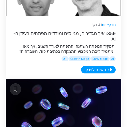
פודקאסט
41 דק'
359: איך מגדירים, מגייסים ומודדים מפתחים בעידן ה-
AI
תפקיד המפתח השתנה והתפתח לאורך השנים, אך מאז
ומתמיד ליבת המקצוע התמקדה בכתיבת קוד. העובדה הזו
השתנתה דרמטית עם כניסת כלי AI שיודעים לכתוב קוד
+2
Growth Stage
Early stage
AI
בצורה טובה, מהירה ובנפחים גדולים. ארגוני פיתוח מוכרחים
לבחון כיום מחדש את תהליכי העבודה, כאשר היומיום של
האזנה לפרק
המפתחים עובר בהדרגה מכתיבת הקוד עצמו למקום של ניהול
ובקרה על אייג׳נטים שמבצעים […]