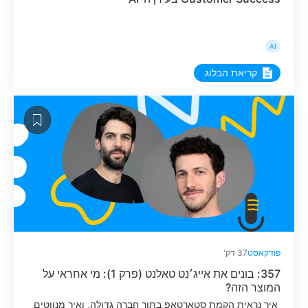
AI
קריאת הבלוג
פודקאסט
37 דק'
357: בונים את אייג׳נט טאלנט (פרק 1): מי אחראי על
המוצר הזה?
איך נראית הקמת סטארטאפ בתוך חברה גדולה, ואיך מנווטים