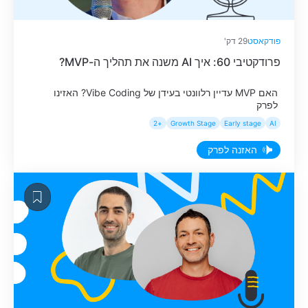
פודקאסט
29 דק'
פרודקטיבי 60: איך AI משנה את תהליך ה-MVP?
האם MVP עדיין רלוונטי בעידן של Vibe Coding? האזינו
לפרק
+2
Growth Stage
Early stage
AI
האזנה לפרק