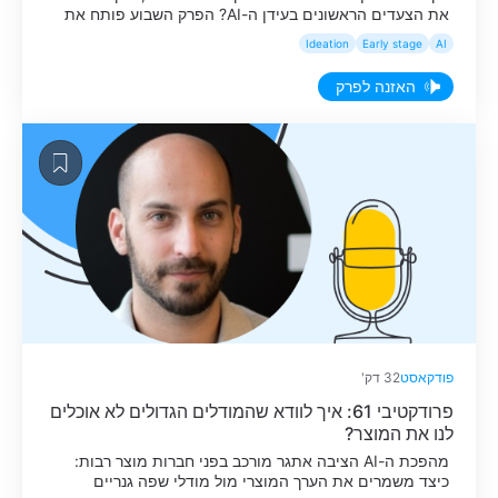
את הצעדים הראשונים בעידן ה-AI? הפרק השבוע פותח את
סדרת הפרקים החדשה שלנו, שבה נלווה מקרוב את ההקמה
Ideation
Early stage
AI
והפעילות של Agent Talent, פרוייקט ששואף לפצח שוק חדש
של מרקט-פלייס שמחבר בין חברות שמעוניינות לשכור
האזנה לפרק
אייג׳נטים כעובדים מצד אחד, לבילדרים שבונים אייג׳נטים
מהצד השני. לאורך הסדרה נביא […]
פודקאסט
32 דק'
פרודקטיבי 61: איך לוודא שהמודלים הגדולים לא אוכלים
לנו את המוצר?
מהפכת ה-AI הציבה אתגר מורכב בפני חברות מוצר רבות:
כיצד משמרים את הערך המוצרי מול מודלי שפה גנריים