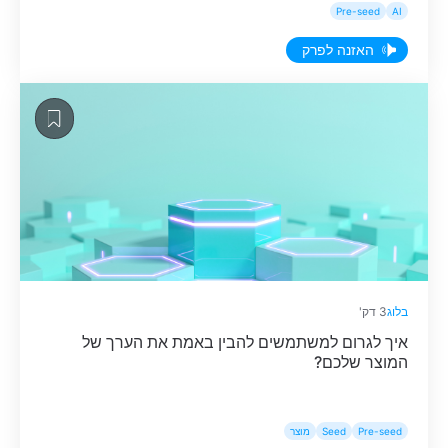
שהולכים ומשתכללים במהירות. בפרק זה, נדב לוי, Senior
Pre-seed
AI
Product Manager בסולה סקיוריטי (Sola Security), משתף
בדילמה שפגשה החברה, כאשר לקוחות תהו מדוע לא לבנות
האזנה לפרק
את הפתרון בעצמם באמצעות חיבור ישיר ל-API של מודל
Frontier קלאסי. במקום להילחם […]
בלוג
3 דק'
איך לגרום למשתמשים להבין באמת את הערך של
המוצר שלכם?
Pre-seed
Seed
מוצר