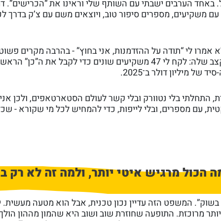
 באחד הערבים ישבתי עם השותף שלי וראינו את “הכרישים”. דמי
 עם משקיעים, מספרים סיפור טוב, ויוצאים משם עם צ’ק בדרך ל
אמרו לי “תודה על ההזדמנות, אני בחוץ” - בהרבה מקרים פשוט
קפצתי למים העמוקים והמציאות לימדה אותי בקצב שלה: לקח לי 47 משקיעים שונים כדי לקבל את ה”כן” הרא
ית, התחלתי בלי נטוורק ובלי קשר לעולם הסטארטאפים, ולכן אני
ת, עם מספרים, ובלי לייפות, כדי להמחיש לכל מי שקורא - שכ
ק הפרה-סיד ב־2026 - למה הכול מרגיש איטי יותר, ולמה זה לא ר
שוק”. המשפט הזה עדיין נכון טכנית, אבל הוא מטעה מעשית. י
יותר מרוכזת. התופעה שחוזרת שוב ושוב היא שהמון מההון הולך