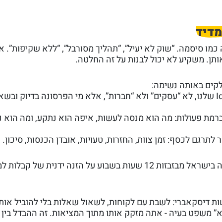
מדיד
מו סיסמה. “שוק לא יעיל”, “תהליך מסורבל”, “ללא שקיפות”. א
ן. משקיע לא יכול לבנות על זה החלטה.
לקים באותה נשימה:
- ה־ Ideal Customer Profile שלנו, לא “עסקים” ולא “חברות”, אלא מי הפרסונה בדיוק 
ברמת פעולות: מה הוא מנסה לעשות, איפה הוא נתקע, ומה הוא 
תרגם לכסף: זמן צוות, החזרות, טעויות, אובדן הכנסות, סיכון.
דוגמה: ״5,000 מנהלות תפעול בארגוני לוגיסטיקה בישראל מבזבזות 12 שעות בשבוע על הזנה ידנית ש
ת דיסקאברי: לשבת עם לקוחות, לשאול שאלות בלי להוביל אות
” משפט בעיה - אתה מזקק אותו מתוך המציאות. זה ההבדל בין 