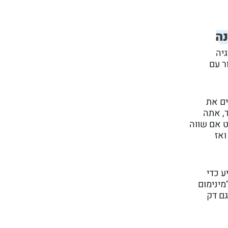
נה
יה
חות לקוח, או לחזור עם
ים את
ד, אתה
ט אם שווה
ואז
 כדי
מינימום
גם דק