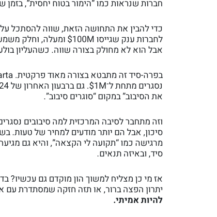
חברות שנראות כמו “הימור בטוח יחסית”, בזמן ש
לחברות ענק שגייסו $100M
אבל הוא לא מחולק בצורה שווה. כשהעליון בולע
את הסיבוב” במקום “סוגרים סיבוב”.
וזה מתחבר לסיבה המרכזית למה סיבובים נסגרי
סיכון, אבל הם יותר מודעים למחיר של טעות. ב
מרגישה כמו “תקועה לי הקצאה”, והיא גם מגיע
סיד, ובאיזה תנאים.
אז מי כן מצליח למשוך הון מוקדם גם עכשיו? ב
יתרון הפצה ברור, או תזה חזקה שמסתדרת עם אי
להיות אמיתי.