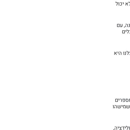
א יכול
ה, עם
לים
לנו היא
מספרים
 שמישהו
לידציה,