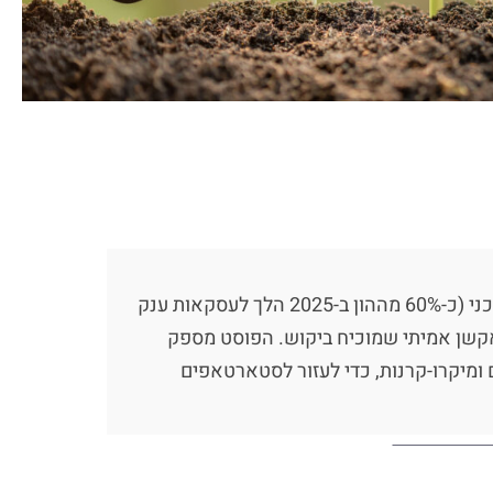
מדריך פרקטי לגיוס פרה-סיד ב-2026 ליזמי סטארטאפ בלי רקע מיחידה טכנולוגית או נטוורק, כולל ניתוח שוק עדכני (כ-60% מההון ב-2025 הלך לעסקאות ענק
ס למה אתם, וטראקשן אמיתי שמוכיח ביקוש. הפוסט מספק
 ומיקרו-קרנות, כדי לעזור לסטארטאפים