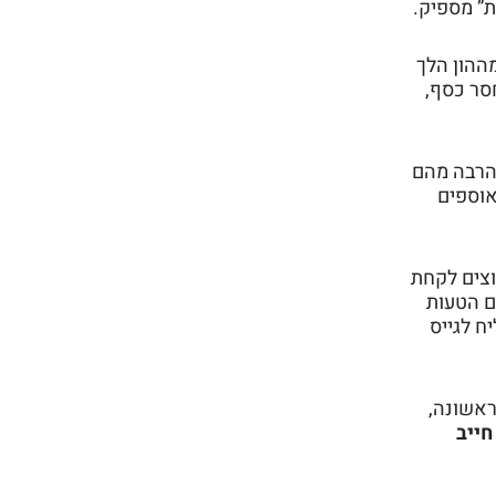
ת” מספיק.
ת התחושה הזאת, שווה להסתכל על מה שקרה בשוק הרחב: לפי Crunchbase, ב־2025 כמעט 60% מההון הלך
א חסר כסף,
יותר, והרבה מהם
$2, והתחושה היא של “אוספים
וצים לקחת
ם הטעות
ח לגייס
ראשונה,
חייב