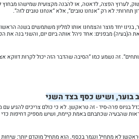
וק, לערוץ הפצה, לדאטה, או להבנה מקצועית שמישהו מבחוץ ל
תחרותי: לא רק “אנחנו טובים”, אלא “אנחנו טובים לזה”.
ר, בנינו יחד מוצר והצמחנו אותו למליון משתמשים בשנה הראשונ
ת ה(בעיה) מבפנים: אחד ניהל אותה ביום יום, והשני בנה את הכ
ותחים”. זה נשמע כמו “הסיבה שהדבר הזה יכול לקרות דווקא אצ
 בוער, ושיש כסף בצד השני
ל בגיוס פרה-סיד - זה טראקשן. לא כי כולם צריכים להגיע עם 
ראות שהבעיה שכתבתם באמת קיימת, ושיש מספיק דחיפות כדי
אקשן לא מתחיל ונגמר בכסף. הוא מתחיל מוקדם יותר: שיחות ו