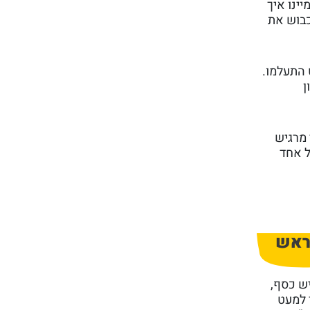
ינו איך
כבוש את
 התעלמו.
שון
 מרגיש
ל אחד
ק בראש
ש כסף,
 למעט