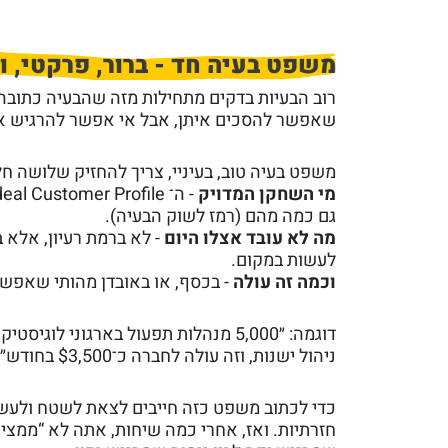
משפט בעיה חד - ברור, פרקטי, ו
רוב הבעיות בדקים מתחילות מזה שהבעיה כתובה כ
שאפשר להסכים איתן, אבל אי אפשר להרגיש אות
משפט בעיה טוב, בעיניי, צריך להחזיק שלושה ח
מי השחקן המדויק
גם כמה מהם (רמז לשוק הבעיה).
מה לא עובד אצלו היום
- לא ברמת רעיון, אלא 
לעשות במקום.
וכמה זה עולה
- בכסף, או באובדן מהותי שאפשר ל
ניהול ישנות, וזה עולה לחברה כ־$3,500 בחודש״
כדי לכתוב משפט כזה חייבים לצאת לשטח ולעשו
חזרתיות. ואז, אחרי כמה שיחות, אתה לא “ממציא