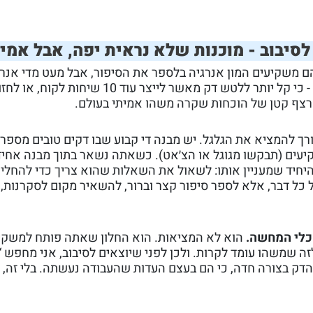
סיבוב - מוכנות שלא נראית יפה, אבל אמי
ם משקיעים המון אנרגיה בלספר את הסיפור, אבל מעט מדי אנרג
בלבנות את החומר שהסיפור נשען עליו. וזה מובן - כי קל יותר ללטש דק מאשר לייצר עוד 10 שי
 רצף קטן של הוכחות שקרה משהו אמיתי בעולם.
ורך להמציא את הגלגל. יש מבנה די קבוע שבו דקים טובים מספר
קיעים (תבקשו מגוגל או הצ׳אט). כשאתה נשאר בתוך מבנה אחי
ר היחיד שמעניין אותו: לשאול את השאלות שהוא צריך כדי להחלי
 כל דבר, אלא לספר סיפור קצר וברור, להשאיר מקום לסקרנות, 
כלי המחשה.
הוא לא המציאות. הוא החלון שאתה פותח למשקיע
ה שמשהו עומד לקרות. ולכן לפני שיוצאים לסיבוב, אני מחפש “
הדק בצורה חדה, כי הם בעצם העדות שהעבודה נעשתה. בלי זה, 