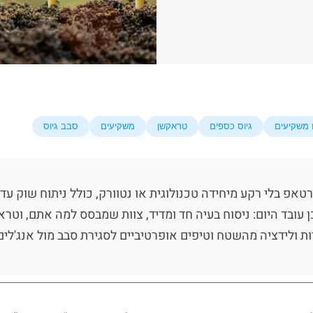
ם משקיעים
גיוס כספים
טראקשן
משקיעים
סבב גיוס
עסקאות נסגרו מתחת ל-$250K) ומה כן עובד היום: ניסוח בעיה חד ומדיד, צוות שמבס
ת ולידציה מהשטח וטיפים אופרטיביים לסגירת סבב מול אנג'לים