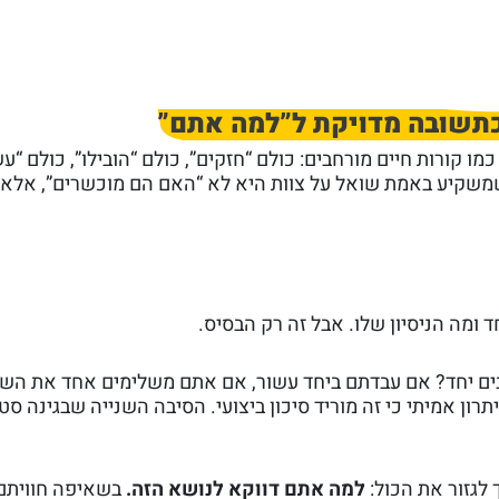
כתשובה מדויקת ל”למה אתם”
 קורות חיים מורחבים: כולם “חזקים”, כולם “הובילו”, כולם “עש
שמשקיע באמת שואל על צוות היא לא “האם הם מוכשרים”, אלא
ד ומה הניסיון שלו. אבל זה רק הבסיס.
ם יחד? אם עבדתם ביחד עשור, אם אתם משלימים אחד את השני
תרון אמיתי כי זה מוריד סיכון ביצועי. הסיבה השנייה שבגינה 
 לגזור את הכול:
למה אתם דווקא לנושא הזה.
בשאיפה חוויתם