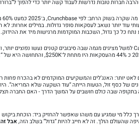
הרבה חברות טובות נדרשות לעבוד קשה יותר כדי להפוך ל”ברורו
כדי להבין א
 ומעלה, וחלק משמעותי עוד יותר נשאב לעסקאות סופר גדולות. במילים אחרות: ל
 נתח כל כך גדול, השכבות המוקדמות מרגישות מיד את ההידוק.
בפרה-סיד זה מתבטא בצורה מאוד פרקטית. Carta למשל מציגים מגמה שבה סיבובים קטנים נעשו נפוצים 
נסגרים מתחת ל־$1M. גם ברבעון האחרון של 2024 כ 44% מהעסקאות היו מתחת ל־50K
ם לאט יותר: האנג’לים והמשקיעים המוקדמים לא בהכרח פחות ר
שנים של כסף זול, הטעות הייתה “עוד השקעה שלא המריאה”. היו
ה בתקופה שבה כולם חושבים על המשך הדרך - האם החברה תצלי
דרך כלל מי שמגיע עם משהו שאפשר להחזיק ביד: הוכחת ביקוש 
פה שהעולם הולך. זה לא חייב להיות “גדול” בשלב הזה,
אבל זה 