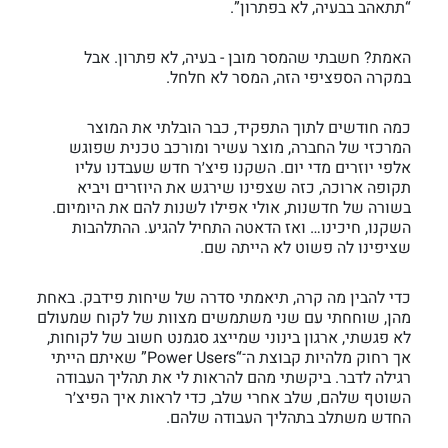
“תתאהב בבעיה, לא בפתרון”.
האמת? חשבתי שהמסר מובן - בעיה, לא פתרון. אבל
במקרה הספציפי הזה, המסר לא חלחל.
כמה חודשים לתוך התפקיד, כבר הובלתי את המוצר
המרכזי של החברה, מוצר עשיר ומורכב טכנית שפוגש
אלפי יוזרים מדי יום. השקנו פיצ׳ר חדש שעבדנו עליו
תקופה ארוכה, כזה שצפינו שירגש את היוזרים ויביא
בשורה של חדשנות, אולי אפילו לשנות להם את היומיום.
השקנו, חיכינו… ואז הדאטה התחיל להגיע. ההתלהבות
שציפינו לה פשוט לא הייתה שם.
כדי להבין מה קרה, תיאמתי סדרה של שיחות פידבק. באחת
מהן, שוחחתי עם שני משתמשים מצוות של לקוח שמעולם
לא פגשתי, ארגון בינוני שמייצג סגמנט חשוב של לקוחות,
אך רחוק מלהיות קבוצת ה־“Power Users” שאיתם הייתי
רגילה לדבר. ביקשתי מהם להראות לי את תהליך העבודה
השוטף שלהם, שלב אחרי שלב, כדי לראות איך הפיצ׳ר
החדש משתלב בתהליך העבודה שלהם.