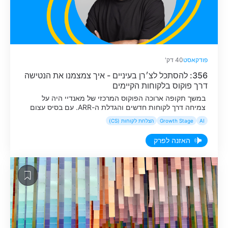
פודקאסט
40 דק'
356: להסתכל לצ׳רן בעיניים - איך צמצמנו את הנטישה
דרך פוקוס בלקוחות הקיימים
במשך תקופה ארוכה הפוקוס המרכזי של מאנדיי היה על
צמיחה דרך לקוחות חדשים והגדלת ה-ARR. עם בסיס עצום
של מעל ל-250 אלף לקוחות, רק קצה הפירמידה זכה לליווי
AI
Growth Stage
הצלחת לקוחות (CS)
צמוד ופרואקטיבי, בעוד שאר המשתמשים קיבלו מענה בעיקר
כשכבר צצה בעיה בשטח. אבל כשהחברה הגיעה למאסה
האזנה לפרק
קריטית, היה ברור שהמשחק ההתקפי של רכישת לקוחות
חדשים כבר לא […]