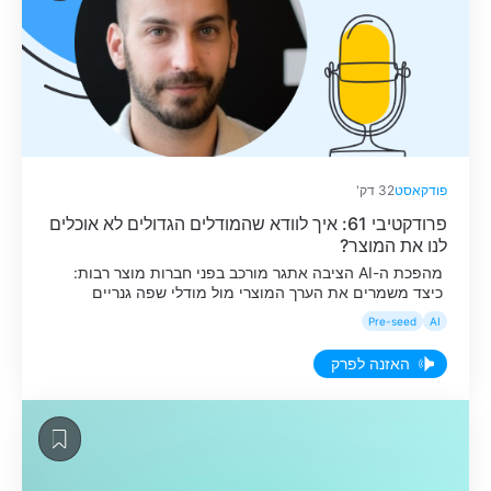
פודקאסט
32 דק'
פרודקטיבי 61: איך לוודא שהמודלים הגדולים לא אוכלים
לנו את המוצר?
מהפכת ה-AI הציבה אתגר מורכב בפני חברות מוצר רבות:
כיצד משמרים את הערך המוצרי מול מודלי שפה גנריים
שהולכים ומשתכללים במהירות. בפרק זה, נדב לוי, Senior
Pre-seed
AI
Product Manager בסולה סקיוריטי (Sola Security), משתף
בדילמה שפגשה החברה, כאשר לקוחות תהו מדוע לא לבנות
האזנה לפרק
את הפתרון בעצמם באמצעות חיבור ישיר ל-API של מודל
Frontier קלאסי. במקום להילחם […]