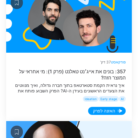
פודקאסט
37 דק'
357: בונים את אייג׳נט טאלנט (פרק 1): מי אחראי על
המוצר הזה?
איך נראית הקמת סטארטאפ בתוך חברה גדולה, ואיך מנווטים
את הצעדים הראשונים בעידן ה-AI? הפרק השבוע פותח את
סדרת הפרקים החדשה שלנו, שבה נלווה מקרוב את ההקמה
Ideation
Early stage
AI
והפעילות של Agent Talent, פרוייקט ששואף לפצח שוק חדש
של מרקט-פלייס שמחבר בין חברות שמעוניינות לשכור
האזנה לפרק
אייג׳נטים כעובדים מצד אחד, לבילדרים שבונים אייג׳נטים
מהצד השני. לאורך הסדרה נביא […]