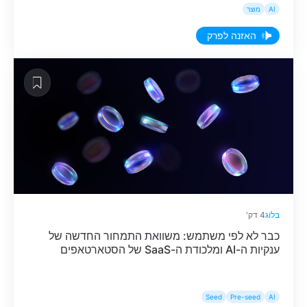
באופן מיטבי.
AI
מוצר
האזנה לפרק
בלוג
4 דק'
כבר לא לפי משתמש: משוואת התמחור החדשה של
ענקיות ה-AI ומלכודת ה-SaaS של הסטארטאפים
Seed
Pre-seed
AI