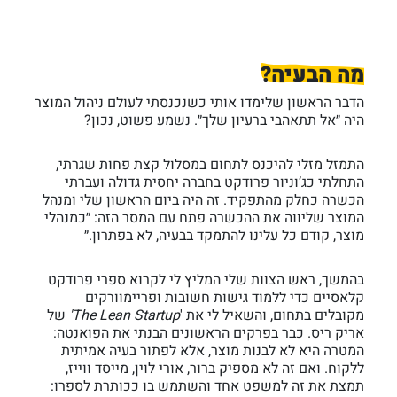
מה הבעיה?
הדבר הראשון שלימדו אותי כשנכנסתי לעולם ניהול המוצר
היה ״אל תתאהבי ברעיון שלך״. נשמע פשוט, נכון?
התמזל מזלי להיכנס לתחום במסלול קצת פחות שגרתי,
התחלתי כג’וניור פרודקט בחברה יחסית גדולה ועברתי
הכשרה כחלק מהתפקיד. זה היה ביום הראשון שלי ומנהל
המוצר שליווה את ההכשרה פתח עם המסר הזה: ״כמנהלי
מוצר, קודם כל עלינו להתמקד בבעיה, לא בפתרון.״
בהמשך, ראש הצוות שלי המליץ לי לקרוא ספרי פרודקט
קלאסיים כדי ללמוד גישות חשובות ופריימוורקים
מקובלים בתחום, והשאיל לי את '
The Lean Startup'
של
אריק ריס. כבר בפרקים הראשונים הבנתי את הפואנטה:
המטרה היא לא לבנות מוצר, אלא לפתור בעיה אמיתית
ללקוח. ואם זה לא מספיק ברור, אורי לוין, מייסד ווייז,
תמצת את זה למשפט אחד והשתמש בו ככותרת לספרו: