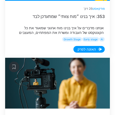
פודקאסט
26 דק'
353: איך בנינו ״מוח צוותי״ שמתעדכן לבד
אנחנו מדברים על איך בנינו מוח ארגוני שמאגד את כל
הקונטקסט של העבודה ומשרת את המפתחים, המעצבים
ואנשי המוצר ביום-יום.
Growth Stage
Early stage
AI
האזנה לפרק