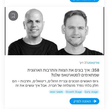
החל מניקוי ותעדוף של בורד עם 600 בקשות פיצ'רים בשש
שעות בלבד במקום חודש […]
פודקאסט
31 דק'
358: איך בונים את הצוות והתרבות הארגונית
שמתאימים לסטארטאפ שלנו?
גיוס האנשים הנכונים ובניית הרגלים, ריטואלים, ותרבות – הם
חלק בלתי נפרד מהצלחה של חברה. אבל איך עושים את זה
נכון? בפרק השבוע אירחנו את אופיר ארליך, קו-פאונדר ומנכ״ל
Early stage
Growth Stage
משאבי אנוש
חברת EON, ועוז אלון, קו פאונדר ומנכ״ל חברת HoneyBook,
לשיחה על האתגרים והדילמות שמגיעים עם בניית הצוות
האזנה לפרק
הראשון: איך מגייסים אנשים שאפשר לסמוך עליהם, איך
יוצרים […]