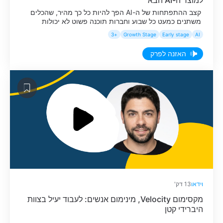
קצב ההתפתחות של ה-AI הפך להיות כל כך מהיר, שהכלים
משתנים כמעט כל שבוע וחברות תוכנה פשוט לא יכולות
להרשות לעצמן לשבת על הגדר ולחכות שהשוק יתייצב. כדי
+3
Growth Stage
Early stage
AI
לרוץ בקצב הזה בלי לזעזע את מוצר הליבה, הקימו במאנדיי
את ה-Agent Labs, מגרש משחקים פנימי וקטן שנועד לבחון
האזנה לפרק
אייג׳נטים בזמן אמת ולאפשר לחברה להישאר בחזית
הטכנולוגיה. […]
וידאו
13 דק'
מקסימום Velocity, מינימום אנשים: לעבוד יעיל בצוות
היברידי קטן