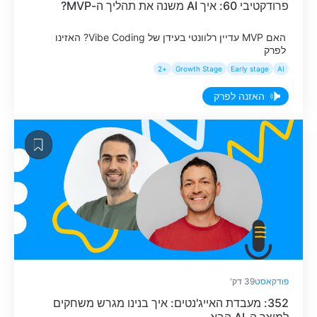
פרודקטיבי 60: איך AI משנה את תהליך ה-MVP?
האם MVP עדיין רלוונטי בעידן של Vibe Coding? האזינו
לפרק
+2
Growth Stage
Early stage
AI
האזנה לפרק
פודקאסט
39 דק'
352: מעבדת האייג'נטים: איך בנינו מגרש משחקים
למוצר ה-AI הבא