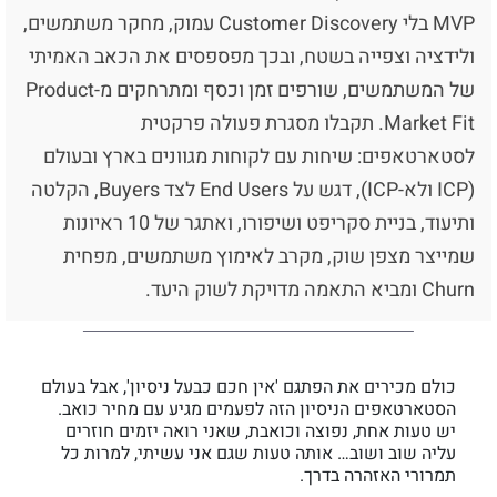
MVP בלי Customer Discovery עמוק, מחקר משתמשים,
ולידציה וצפייה בשטח, ובכך מפספסים את הכאב האמיתי
של המשתמשים, שורפים זמן וכסף ומתרחקים מ-Product
Market Fit. תקבלו מסגרת פעולה פרקטית
לסטארטאפים: שיחות עם לקוחות מגוונים בארץ ובעולם
(ICP ולא-ICP), דגש על End Users לצד Buyers, הקלטה
ותיעוד, בניית סקריפט ושיפורו, ואתגר של 10 ראיונות
שמייצר מצפן שוק, מקרב לאימוץ משתמשים, מפחית
Churn ומביא התאמה מדויקת לשוק היעד.
כולם מכירים את הפתגם 'אין חכם כבעל ניסיון', אבל בעולם
הסטארטאפים הניסיון הזה לפעמים מגיע עם מחיר כואב.
יש טעות אחת, נפוצה וכואבת, שאני רואה יזמים חוזרים
עליה שוב ושוב… אותה טעות שגם אני עשיתי, למרות כל
תמרורי האזהרה בדרך.