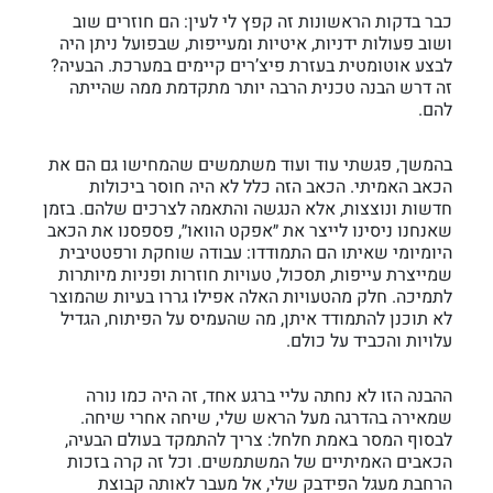
כבר בדקות הראשונות זה קפץ לי לעין: הם חוזרים שוב
ושוב פעולות ידניות, איטיות ומעייפות, שבפועל ניתן היה
לבצע אוטומטית בעזרת פיצ’רים קיימים במערכת. הבעיה?
זה דרש הבנה טכנית הרבה יותר מתקדמת ממה שהייתה
להם.
בהמשך, פגשתי עוד ועוד משתמשים שהמחישו גם הם את
הכאב האמיתי. הכאב הזה כלל לא היה חוסר ביכולות
חדשות ונוצצות, אלא הנגשה והתאמה לצרכים שלהם. בזמן
שאנחנו ניסינו לייצר את ״אפקט הוואו״, פספסנו את הכאב
היומיומי שאיתו הם התמודדו: עבודה שוחקת ורפטטיבית
שמייצרת עייפות, תסכול, טעויות חוזרות ופניות מיותרות
לתמיכה. חלק מהטעויות האלה אפילו גררו בעיות שהמוצר
לא תוכנן להתמודד איתן, מה שהעמיס על הפיתוח, הגדיל
עלויות והכביד על כולם.
ההבנה הזו לא נחתה עליי ברגע אחד, זה היה כמו נורה
שמאירה בהדרגה מעל הראש שלי, שיחה אחרי שיחה.
לבסוף המסר באמת חלחל: צריך להתמקד בעולם הבעיה,
הכאבים האמיתיים של המשתמשים. וכל זה קרה בזכות
הרחבת מעגל הפידבק שלי, אל מעבר לאותה קבוצת