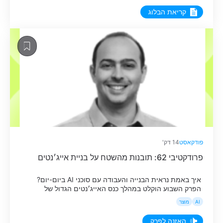
קריאת הבלוג
פודקאסט
14 דק'
פרודקטיבי 62: תובנות מהשטח על בניית אייג׳נטים
איך באמת נראית הבנייה והעבודה עם סוכני AI ביום-יום?
הפרק השבוע הוקלט במהלך כנס האייג׳נטים הגדול של
Startup for Startup, שם עצרנו את המאזינים ומנהלי המוצר
AI
מוצר
מהאקוסיסטם כדי לשמוע על הניסיון שלהם. הפרק צולל
ללמידה מהאתגרים בשטח ומציג דוגמאות ליישום אמיתי:
האזנה לפרק