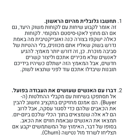
תחשבו גלובלית מהיום הראשון.
זה אומר לקבוע שיחות עם לקוחות משוק היעד, גם
אם הם מחוץ לאקו-סיסטם המקומי. לקוחות
כאלה ישקפו בצורה כנה ואובייקטיבית מה באמת
נדרש בשוק שאליו אתם מכוונים, בלי ההטיות של
סביבה מוכרת. כן, זה דורש יותר מאמץ: להגיע
לאנשים שלא מכירים אתכם וליצור קשרים
חדשים, אבל המאמץ הזה ישתלם כשיהיו בידיכם
תובנות שיבדלו אתכם עוד לפני שתצאו לשוק.
דברו עם האנשים שעושים את העבודה בפועל.
אל תסתפקו בשיחות עם מקבלי ההחלטות (ה-
Buyer). הם אמנם מחזיקים בתקציב וחשוב להבין
את הכאבים שלהם כדי לסגור עסקה, אבל לרוב
הם לא אלה שנמצאים בתוך הכלי שלכם ביום-יום.
תמצאו את האנשים שבאמת חווים את הכאב.
בסופו של דבר, האימוץ של המשתמשים יקבע אם
תצליחו לשרוד מול נטישה (Churn).