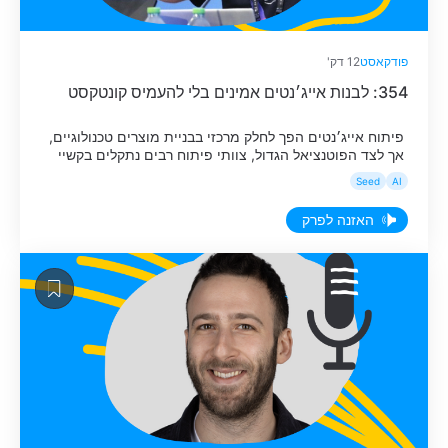
פודקאסט
12 דק'
354: לבנות אייג׳נטים אמינים בלי להעמיס קונטקסט
פיתוח אייג׳נטים הפך לחלק מרכזי בבניית מוצרים טכנולוגיים,
אך לצד הפוטנציאל הגדול, צוותי פיתוח רבים נתקלים בקשיי
אמינות ובעלויות גבוהות. כדי לגרום לאייגנט לבצע משימות
Seed
AI
מורכבות, הנטייה הטבעית היא להעמיס עליו כמה שיותר
מידע, הנחיות היסטוריות וכלים בתוך קונטקסט אחד גדול.
האזנה לפרק
דורון בלייברג, Solutions Architect ב-AWS, הציג בכנס
האחרון שלנו -The Third Wave את הבעייתיות […]