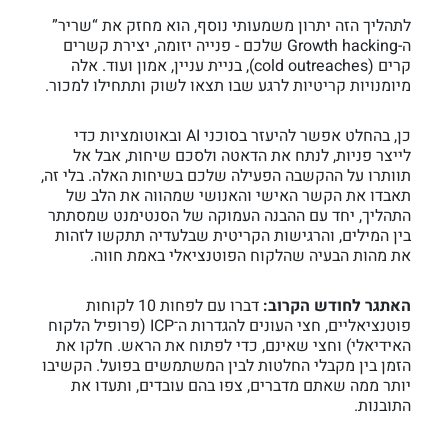
לתהליך הזה יתרון משמעותי נוסף, הוא מחזק את “שריר”
ה-Growth hacking שלכם - פנייה יזומה, יצירת קשרים
קרים (cold outreaches), בניית עניין, אמון ועוד. אלה
מיומנויות קריטיות לרגע שבו תצאו לשוק ותתחילו למכור.
כן, בהחלט אפשר להיעזר בסוכני AI ובאוטומציות כדי
לייצר פניות, לנתח את הדאטה ולסכם שיחות, אבל אל
תוותרו על ההקשבה הפעילה שלכם בשיחות האלה. בלי זה,
תאבדו את הקשר האישי והאנושי שמהווה את הלב של
התהליך, יחד עם ההבנה העמוקה של הסנטימנט שמסתתר
בין המילים, והרגישות הקריטית שבלעדיה תתקשו לזהות
את מהות הבעיה שהלקוח הפוטנציאלי באמת חווה.
האתגר לחודש הקרוב:
דברו עם לפחות 10 לקוחות
פוטנציאליים, חצי העונים להגדרות ה־ICP (פרופיל הלקוח
האידיאלי) וחצי שאינם, כדי לפתוח את הראש. חלקו את
הזמן בין מקבלי החלטות לבין המשתמשים בפועל. הקשיבו
יותר ממה שאתם מדברים, צפו בהם עובדים, ותעדו את
התובנות.