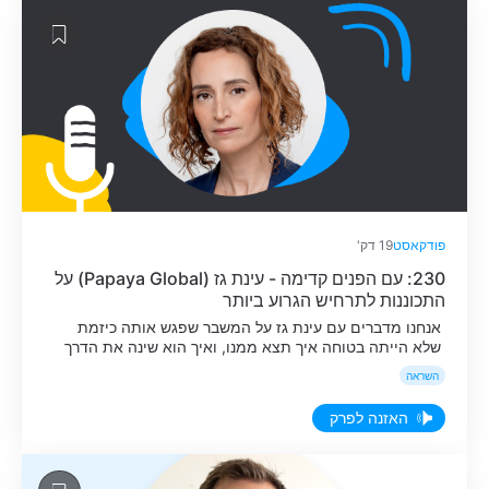
פודקאסט
19 דק'
230: עם הפנים קדימה - עינת גז (Papaya Global) על
התכוננות לתרחיש הגרוע ביותר
אנחנו מדברים עם עינת גז על המשבר שפגש אותה כיזמת
שלא הייתה בטוחה איך תצא ממנו, ואיך הוא שינה את הדרך
בה היא מתמודדת עם משברים ע״י התכוננות לתרחיש הגרוע
השראה
ביותר.
האזנה לפרק