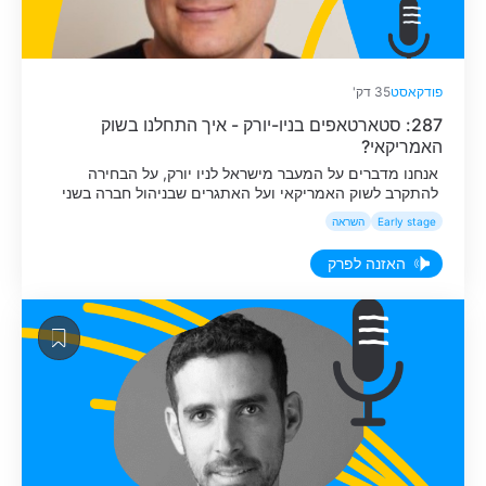
פודקאסט
35 דק'
287: סטארטאפים בניו-יורק - איך התחלנו בשוק
האמריקאי?
אנחנו מדברים על המעבר מישראל לניו יורק, על הבחירה
להתקרב לשוק האמריקאי ועל האתגרים שבניהול חברה בשני
צדי האוקיינוס.
Early stage
השראה
האזנה לפרק