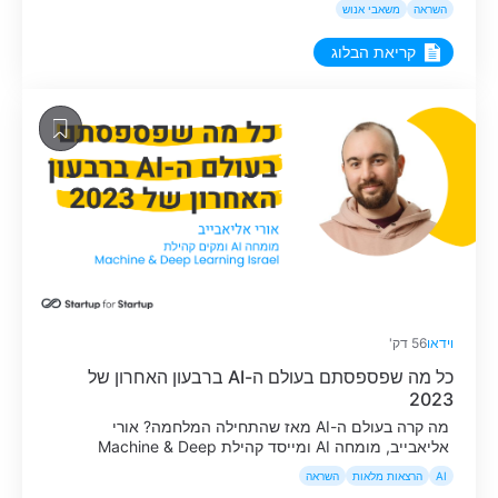
השראה
משאבי אנוש
קריאת הבלוג
וידאו
56 דק'
כל מה שפספסתם בעולם ה-AI ברבעון האחרון של
2023
מה קרה בעולם ה-AI מאז שהתחילה המלחמה? אורי
אליאבייב, מומחה AI ומייסד קהילת Machine & Deep
Learning Israel, משתף בכל הטכנולוגיות החדשות, בטרנדים
AI
הרצאות מלאות
השראה
שצריך להכיר, וגם בהזדמנויות מעניינות בתחום בעתיד.