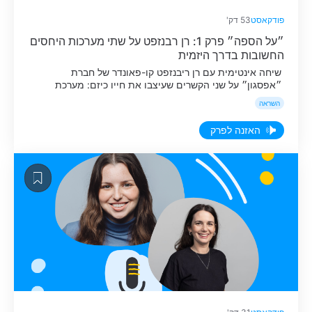
פודקאסט
53 דק'
״על הספה״ פרק 1: רן רבנזפט על שתי מערכות היחסים
החשובות בדרך היזמית
שיחה אינטימית עם רן ריבנזפט קו-פאונדר של חברת
״אפסגון״ על שני הקשרים שעיצבו את חייו כיזם: מערכת
היחסים עם השותף שלו ניצן, והמערכת הזוגית שלו עם אשתו
השראה
נטע.
האזנה לפרק