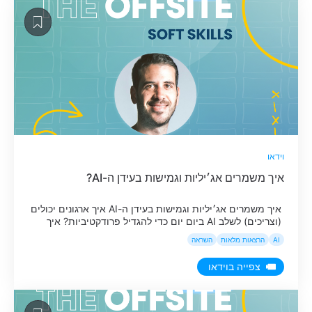
וידאו
איך משמרים אג׳יליות וגמישות בעידן ה-AI?
איך משמרים אג׳יליות וגמישות בעידן ה-AI איך ארגונים יכולים
(וצריכים) לשלב AI ביום יום כדי להגדיל פרודקטיביות? איך
דואגים להישאר מחוברים לשטח ולהתקדם טכנולוגית? ואיך
AI
הרצאות מלאות
השראה
משמרים אג׳יליות וגמישות בעידן שבו הטכנולוגיה מתקדמת
כל כך מהר? הסשן המלא של אסף אלוביק מתוך אירוע
צפייה בוידאו
האופסייט על סופט סקילז.