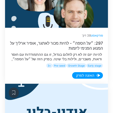
פודקאסט
38 דק'
297: ״על הספה״ - להיות מכור לאתגר, אופיר ארליך על
המנוע הפנימי ליזמות
להיות יזם זה לא רק לחלום בגדול, זו גם ההתמודדות עם חוסר
ודאות, משברים, ולילות בלי שינה. בפרק הזה של ״על הספה״,
סדרת שיחות שבה אנחנו מדברים על האספקטים
+3
Pre-seed
Growth Stage
Early stage
הפסיכולוגיים של יזמות - נועה מץ מארחת את אופיר ארליך,
מייסד-שותף ומנכ"ל EON, לשיחה על הדלק שמניע יזמים.
האזנה לפרק