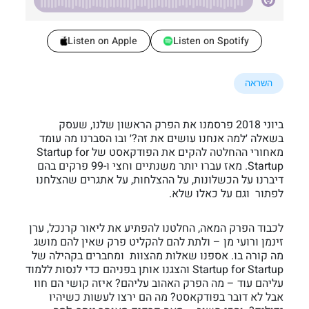
Listen on Apple
Listen on Spotify
השראה
ביוני 2018 פרסמנו את הפרק הראשון שלנו, שעסק
בשאלה ׳למה אנחנו עושים את זה?׳ ובו הסברנו מה עומד
מאחורי ההחלטה להקים את הפודקאסט של Startup for
Startup. מאז עברו יותר משנתיים וחצי ו-99 פרקים בהם
דיברנו על הכשלונות, על ההצלחות, על אתגרים שהצלחנו
לפתור וגם על כאלו שלא.
לכבוד הפרק המאה, החלטנו להפתיע את ליאור קרנכל, ערן
זינמן ורועי מן – ולתת להם להקליט פרק שאין להם מושג
מה קורה בו. אספנו שאלות מהצוות ומחברים בקהילה של
Startup for Startup והצגנו אותן בפניהם כדי לנסות ללמוד
עליהם עוד – מה הפרק האהוב עליהם? איזה קושי הם חוו
אבל לא דובר בפודקאסט? מה הם ירצו לעשות כשיהיו