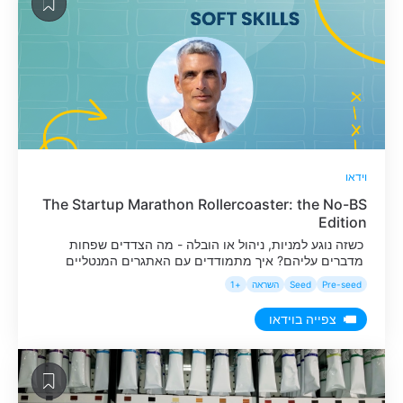
וידאו
The Startup Marathon Rollercoaster: the No-BS
Edition
כשזה נוגע למניות, ניהול או הובלה - מה הצדדים שפחות
מדברים עליהם? איך מתמודדים עם האתגרים המנטליים
שמגיעים עם רכבת ההרים שהיא עבודה בסטארטאפ - בין אם
Pre-seed
Seed
השראה
+1
זה חוסר וודאות, סיכויי הצלחה נמוכים או המעברים החדים
בין כישלון להצלחה?
צפייה בוידאו