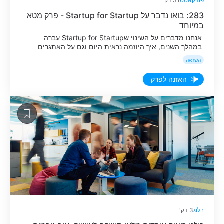
פודקאסט
31 דק'
283: בואו נדבר על Startup for Startup - פרק מטא
במיוחד
אנחנו מדברים על השינוי שStartup for Startup עברה
במהלך השנים, איך היוזמה נראית היום וגם על האתגרים
שעומדים בפנינו במסע לדחוף את האקו-סיסטם הישראלי
השראה
קדימה.
האזנה לפרק
בלוג
3 דק'