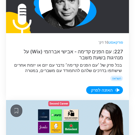
פודקאסט
16 דק'
227: עם הפנים קדימה - אבישי אברהמי (Wix) על
מנהיגות בשעת משבר
בכל פרק של ׳עם הפנים קדימה׳ נדבר עם יזם או יזמת אחרים
שישתפו בדרכים שלהם להתמודד עם משברים, במטרה
שיזמים אחרים יוכלו למצוא בזה תקווה, השראה, ואולי גם
השראה
כלים פרקטים.
האזנה לפרק