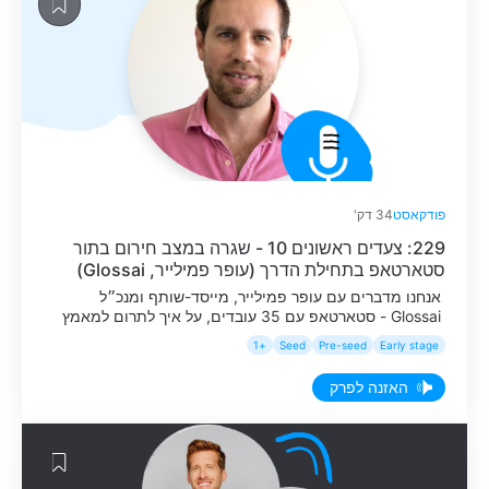
פודקאסט
34 דק'
229: צעדים ראשונים 10 - שגרה במצב חירום בתור
סטארטאפ בתחילת הדרך (עופר פמילייר, Glossai)
אנחנו מדברים עם עופר פמילייר, מייסד-שותף ומנכ״ל
Glossai - סטארטאפ עם 35 עובדים, על איך לתרום למאמץ
המדיני ולהמשיך לשמור על שגרה בתור סטארטאפ קטן.
+1
Seed
Pre-seed
Early stage
האזנה לפרק