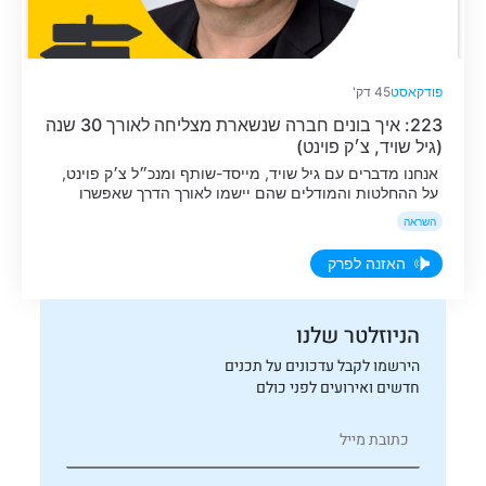
פודקאסט
45 דק'
223: איך בונים חברה שנשארת מצליחה לאורך 30 שנה
(גיל שויד, צ׳ק פוינט)
אנחנו מדברים עם גיל שויד, מייסד-שותף ומנכ״ל צ׳ק פוינט,
על ההחלטות והמודלים שהם יישמו לאורך הדרך שאפשרו
להם להיות יציבים לאורך 30 שנה, ולצלוח לא מעט משברים
השראה
לאורך הדרך.
האזנה לפרק
הניוזלטר שלנו
הירשמו לקבל עדכונים על תכנים
חדשים ואירועים לפני כולם