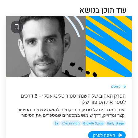
עוד תוכן בנושא
פודקאסט
הפרק האהוב של השנה: סטוריטלינג עסקי - 6 דרכים
לספר את הסיפור שלך
אנחנו מדברים על טכניקות פרקטיות להצגה עצמית: מסיפור
קצר ומדוייק, דרך שימוש במספרים שמספרים את הסיפור
שלנו בצורה עוצמתית, שימוש ברגעים קטנים כדי ליצור חיבור
Early stage
Growth Stage
הסדרות שלנו
+3
אמיתי ועד המודל שעוזר לנו לספר על עצמנו - מבלי להעמיד
את עצמנו במרכז.
האזנה לפרק