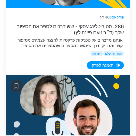
פודקאסט
46 דק'
286: סטוריטלינג עסקי - שש דרכים לספר את הסיפור
שלך (ד״ר נועם פיינהולץ)
אנחנו מדברים על טכניקות פרקטיות להצגה עצמית: מסיפור
קצר ומדוייק, דרך שימוש במספרים שמספרים את הסיפור
שלנו בצורה עוצמתית, שימוש ברגעים קטנים כדי ליצור חיבור
הסדרות שלנו
השראה
אמיתי ועד המודל שעוזר לנו לספר על עצמנו - מבלי להעמיד
את עצמנו במרכז.
האזנה לפרק