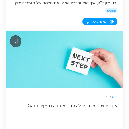
בנו ירון ז״ל, איך הוא וחבריו הצילו את חייהם של תושבי קיבוץ
שלם, ועל מסע של אופטימיות ותקווה ישראלית - על האומץ
השראה
לבנות במקום שבו הכל נחרב.
האזנה לפרק
בלוג
5 דק'
איך פרויקט צדדי יכול לקדם אותנו לתפקיד הבא?