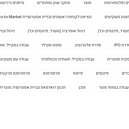
ם ופלטפורמות
מוצר
מחקר שוק ומתחרים
מיזוגים ורכישו
צגת משקיעים
מציאת לקוחות ראשונים ובניית אסטרטגיית Go-to-Market
שרד, פיננסים וכו׳)
ניהול אופרציה (משרד, פיננסים וכו׳)
ניהול ובני
רת IPO
סדרת אלטרנטיב
סופט-סקילז
עבודה בסקייל: אופ
קית ומוצרית
עבודה בסקייל: תשתית טכנולוגית
עבודה עם משקיעי
דים
פיננסים
פיתוח
פרפורמנס
פרפורמנס מרקטינג
עבודה בצוותי מוצר
תוכן
תכנון רואדמאפ ובניית אסטרטגיה מוצרית