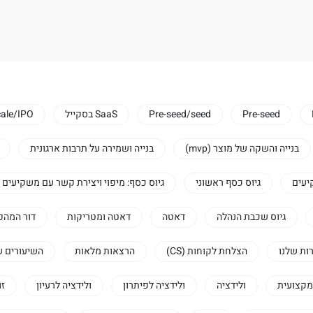
Pre-seed
Pre-seed/seed
SaaS בסקייל
ale/IPO
בנייה והשקה של מוצר (mvp)
בנייה ושמירה על תרבות ארגונית
יעים
גיוס כסף ראשוני
גיוס כסף: מיפוי ויצירת קשר עם משקיעים
גיוס שכבת הנהלה
דאטה
דאטה ומטריקות
דור המהפ
ות שלנו
הצלחת לקוחות (CS)
הרצאות מלאות
השיעורים ש
מקצועית
ולידציה
ולידציה לפיתרון
ולידציה לרעיון
זו