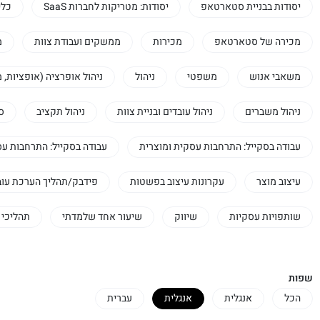
יסודות בבניית סטארטאפ
יסודות: מטריקות לחברות SaaS
כלי
מכירה של סטארטאפ
מכירות
ממשקים ועבודת צוות
מ
משאבי אנוש
משפטי
ניהול
ניהול אופרציה (אופציות, מ
ניהול משברים
ניהול עובדים ובניית צוות
ניהול תקציב
סד
עבודה בסקייל: התרחבות עסקית ומוצרית
עבודה בסקייל: התרחבות עס
עיצוב מוצר
עקרונות עיצוב בפשטות
פידבק/תהליך הערכת עוב
שותפויות עסקיות
שיווק
שיעור אחד שלמדתי
תהליכי 
שפות
הכל
אנגלית
אנגלית
עברית