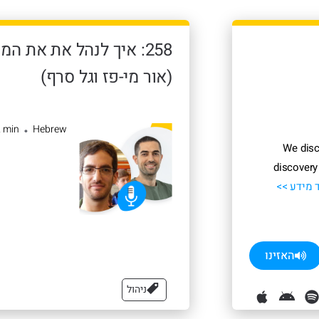
(אור מי-פז וגל סרף)
2 min
Hebrew
•
We disc
discovery
 מידע >>
האזינו
ניהול