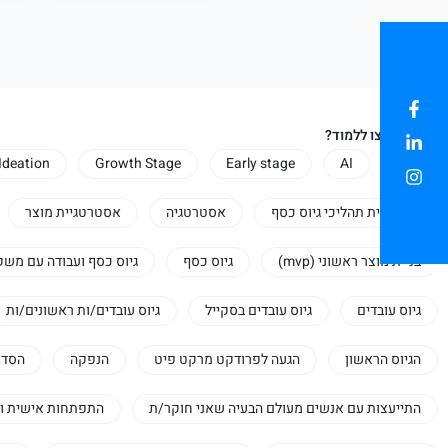
על מה תרצו ללמוד?
הכל
AI
Early stage
Growth Stage
Ideation
אופרציית תהליכי גיוס כסף
אסטרטגיה
אסטרטגיית מוצר
בניית מוצר ראשוני (mvp)
גיוס כסף
גיוס כסף ועבודה עם משק
גיוס עובדים
גיוס עובדים בסקייל
גיוס עובדים/ות ראשונים/ות
הגיוס הראשון
הגעה לפרודקט מרקט פיט
הנפקה
הסדר
התייעצות עם אנשים מעולם הבעיה שאני חוקר/ת
התפתחות אישית ו