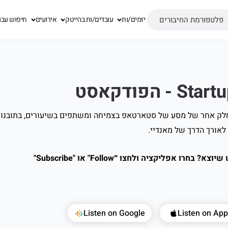
פלטפורמת החיבורים
יזמים/ות
עובדים/ות בהייטק
אירועים
חיפוש עבו
- הפודקאסט
Startup for Sta אנחנו מתמקדים בחלק אחר של מסע של סטארטאפ בצמיחה ומשתפים בשיעורים, בת
אורך הדרך של מאנדיי.
אפליקציה ולחצו ״Follow" או "Subscribe"
Listen on Google
Listen on App