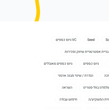
Sc
Seed
VC גיוס כספים
בניית אסטרטגיית שיווק ומכירות
גיוס כספים
גיוס כספים מאנג׳לים
כה
הגדרת / שינוי מבנה ארגוני
למדנו בוול-סטריט
השראה
וית המשקיע/ה
חיפוש עבודה