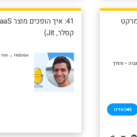
מרקט
קסלר, Jit)
0 min
Hebrew
•
ברה – והדרך
האזינו