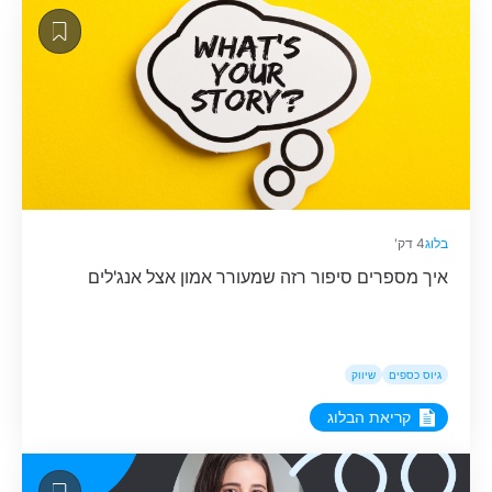
בלוג
4 דק'
​​איך מספרים סיפור רזה שמעורר אמון אצל אנג'לים
גיוס כספים
שיווק
קריאת הבלוג