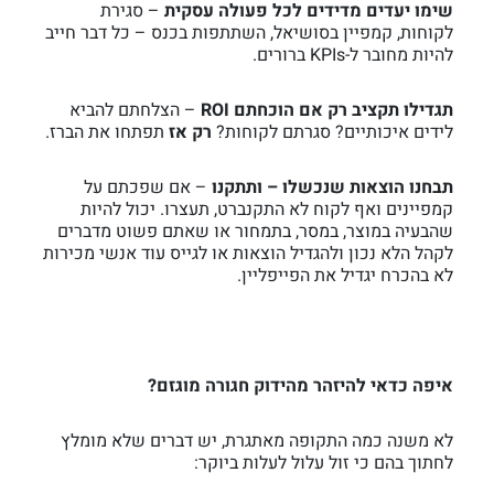
שימו יעדים מדידים לכל פעולה עסקית
– סגירת
לקוחות, קמפיין בסושיאל, השתתפות בכנס – כל דבר חייב
להיות מחובר ל-KPIs ברורים.
תגדילו תקציב רק אם הוכחתם ROI
– הצלחתם להביא
לידים איכותיים? סגרתם לקוחות?
רק אז
תפתחו את הברז.
תבחנו הוצאות שנכשלו – ותתקנו
– אם שפכתם על
קמפיינים ואף לקוח לא התקנברט, תעצרו. יכול להיות
שהבעיה במוצר, במסר, בתמחור או שאתם פשוט מדברים
לקהל הלא נכון ולהגדיל הוצאות או לגייס עוד אנשי מכירות
לא בהכרח יגדיל את הפייפליין.
איפה כדאי להיזהר מהידוק חגורה מוגזם?
לא משנה כמה התקופה מאתגרת, יש דברים שלא מומלץ
לחתוך בהם כי זול עלול לעלות ביוקר: