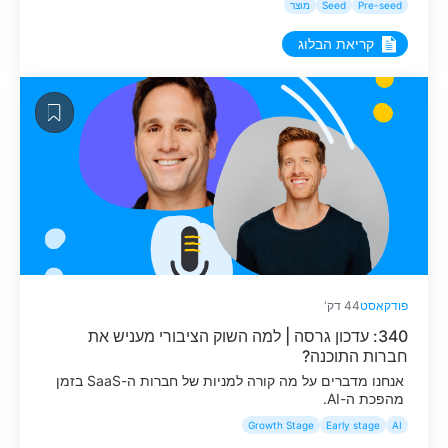
Pre-seed
Seed
מוצר
קריאת הבלוג
פודקאסט
44 דק'
340: עדכון גרסה | למה השוק הציבורי מעניש את
חברות התוכנה?
אנחנו מדברים על מה קורה למניות של חברות ה-SaaS בזמן
מהפכת ה-AI.
Growth Stage
Early stage
AI