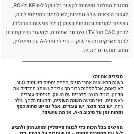
מסגרת החלטה מעשית: לקשור כל שקל ל-KPIs ול-ROI,
לעצור הוצאות שלא ממירות, לא לחתוך במפתחי ליבה,
בשימור לקוחות ובנוכחות בשוק (כולל פגישות בארה״ב),
לבחון CAC מול LTV וצמיחה אמיתית, ולהיעזר בדירקטוריון
לבנצ׳מארקים ותנאי שוק – כדי להגיע ל-A עם פייפליין,
מותג ומספרים חזקים.
מכירים את זה?
בשנה הראשונה אחרי הגיוס, החיים יחסית פשוטים (טוב,
לא באמת, אבל לפחות ברור מה צריך לעשות): מחדדים את
הכיוון, בונים מוצר, מדברים עם השוק, מגייסים עובדים
ראשונים.. ואז מגיעה
השנה השנייה
, ופתאום הלחץ עולה
רמה.
יש כבר מוצר, יש עובדים, אבל גם יש פחות כסף
ופחות זמן עד סיבוב ה-A. אז מה עושים?
מאיצים בכל הכוח כדי לבנות פייפליין ומותג חזק ולהגיע
ל-A עם מספרים חזקים – או שומרים על הכסף, כדי