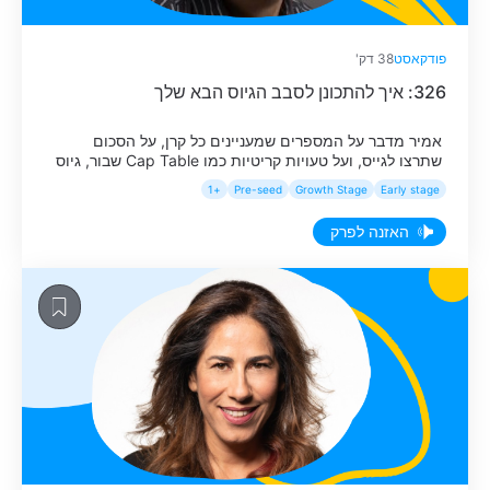
פודקאסט
38 דק'
326: איך להתכונן לסבב הגיוס הבא שלך
אמיר מדבר על המספרים שמעניינים כל קרן, על הסכום
שתרצו לגייס, ועל טעויות קריטיות כמו Cap Table שבור, גיוס
מהאנשים הלא נכונים, חישוב שווי לא מדוייק, סבבי גיוס בלתי
+1
Pre-seed
Growth Stage
Early stage
נגמרים ועוד ועוד.
האזנה לפרק