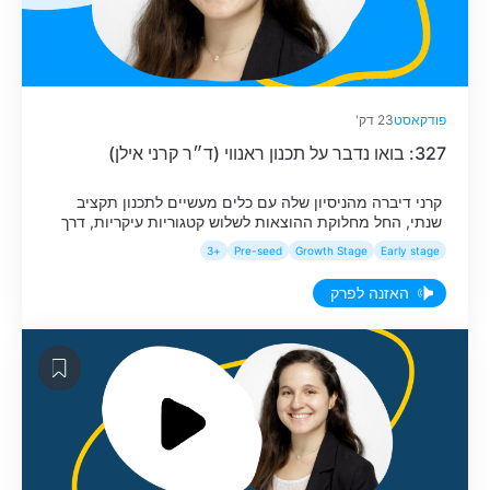
פודקאסט
23 דק'
327: בואו נדבר על תכנון ראנווי (ד״ר קרני אילן)
קרני דיברה מהניסיון שלה עם כלים מעשיים לתכנון תקציב
שנתי, החל מחלוקת ההוצאות לשלוש קטגוריות עיקריות, דרך
ההבדל בין תקציב פנימי ריאלי לתקציב אופטימי המוצג
+3
Pre-seed
Growth Stage
Early stage
למשקיעים ועד ה"מיינדסט הקמצני" הנדרש מכל יזם בשלבים
המוקדמים, ואיך לקבל החלטות על גיוס צוות ותקציבי שיווק כך
האזנה לפרק
שכל שקל שהחברה מוציאה אכן מקרב אותה אל עבר ה-North
Star שלה.