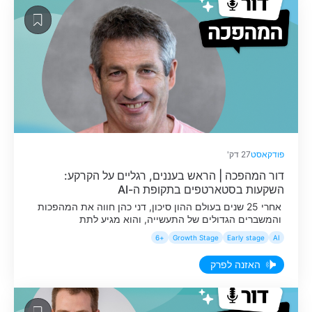
פודקאסט
27 דק'
דור המהפכה | הראש בעננים, רגליים על הקרקע:
השקעות בסטארטפים בתקופת ה-AI
אחרי 25 שנים בעולם ההון סיכון, דני כהן חווה את המהפכות
והמשברים הגדולים של התעשייה, והוא מגיע לתת
פרספקטיבה עם רגליים על הקרקע על מה באמת השתנה עם
+6
Growth Stage
Early stage
AI
כניסת ה-AI ומה נשאר בדיוק אותו הדבר.
האזנה לפרק