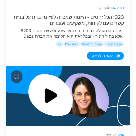
פודקאסט
40 דק'
323: הכל יחסים - היזמת שמכרה לוויז מדברת על בניית
קשרים עם לקוחות, משקיעים ועובדים
מרב בהט גדלה בבית דתי בבאר שבע ולא שירתה ב-8200,
אלא בחיל חינוך - ובכל זאת היא הקימה את חברת Dazz
שנמכרה ל-Wiz תמורת 450 מיליון דולר. בפרק שהוקלט
+2
Pre-seed
Growth Stage
Early stage
באירוע לייב, מרב מספרת איך בנתה חברה מאפס - כמובן
בזכות עבודה קשה וכישרון, אבל גם בזכות היכולת שלה לקרוא
האזנה לפרק
את המפה ולבנות מערכות יחסים טובות. היא מסבירה שבין
אם מדובר במשקיעים, לקוחות או עובדים, היכולת לבנות אמון
היא מרכיב חשוב ביותר להצלחה.
וידאו
31 דק'