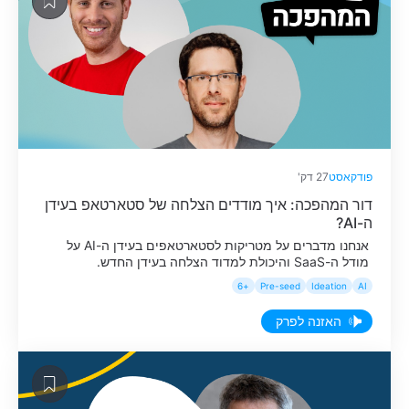
פודקאסט
27 דק'
דור המהפכה: איך מודדים הצלחה של סטארטאפ בעידן
ה-AI?
אנחנו מדברים על מטריקות לסטארטאפים בעידן ה-AI על
מודל ה-SaaS והיכולת למדוד הצלחה בעידן החדש.
+6
Pre-seed
Ideation
AI
האזנה לפרק