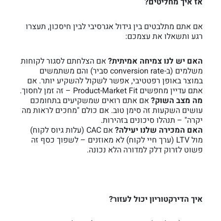
אז איך מחליטים?
אם אתם מתלבטים בין גידול אגרסיבי לבין חיסכון, תעצרו
רגע ותשאלו את עצמכם:
האם יש לנו צמיחה אמיתית?
אם הצלחתם לסגור לקוחות
משלמים (ב-conversion rate סביר) והם משתמשים
במוצר באופן רפטטיבי, אפשר לשקול להשקיע יותר. אם
אתם עדיין מחפשים Product-Market Fit – זה זמן לחסוך.
מה מצב השוק?
אם אתם רואים שמשקיעים בתחומכם
עושים השקעות זה סימן טוב. אם כולם "מחכים לראות מה
יקרה" – תנהלו סיכונים בזהירות.
האם המכירה שלנו יעילה?
אם CAC (עלות גיוס לקוח)
מול LTV (ערך חיי לקוח) לא מאוזנים – לשפוך כסף זה
פשוט לזרוק דלק למדורה הלא נכונה.
איך הדירקטוריון יכול לעזור?